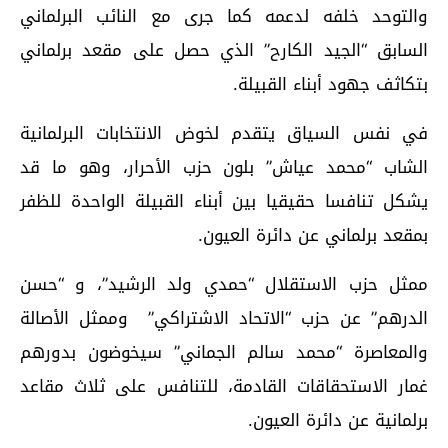
والتوحد خلفه لدعمه كما جرى مع النائب البرلماني
السابق “الجيد الكارح” الذي حصل على مقعد برلماني
بتكاثف جهود أبناء القبيلة.
في نفس السياق يتقدم لخوض الانتخابات البرلمانية
الشاب “محمد عياش” بلون حزب الأحرار، وهو ما قد
يشكل تنافسا حقيقيا بين أبناء القبيلة الواحدة للظفر
بمقعد برلماني عن دائرة العيون.
ممثل حزب الاستقلال “حمدي ولد الرشيد”، و “حسن
الدرهم” عن حزب “الاتحاد الاشتراكي” وممثل الأصالة
والمعاصرة “محمد سالم الجماني” سيخوضون بدورهم
غمار الاستحقاقات القادمة، للتنافس على ثلاث مقاعد
برلمانية عن دائرة العيون.