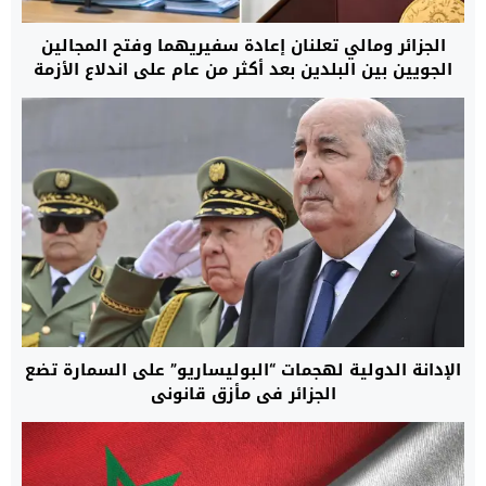
الجزائر ومالي تعلنان إعادة سفيريهما وفتح المجالين
الجويين بين البلدين بعد أكثر من عام على اندلاع الأزمة
الدبلوماسية بينهما
الإدانة الدولية لهجمات “البوليساريو” على السمارة تضع
الجزائر في مأزق قانوني