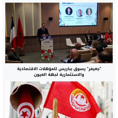
“جعيفر” يسوق بباريس للمؤهلات الاقتصادية
والاستثمارية لجهة العيون