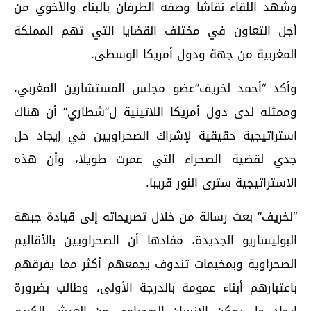
وشهد اللقاء نقاشا وصفه الطرفان بالبناء والأخوي من
أجل التعاون في مختلف القضايا التي تهم المملكة
المغربية من جهة ودول أمريكا الوسطى.
وأكد “أحمد لخريف”عضو مجلس المستشارين المغربي،
وممثله لدى دول أمريكا اللاتينية ل”شطاري” أن هناك
استراتيجية حقيقية لإشراك الصحراويين في إيجاد حل
جدي لقضية الصحراء التي عمرت طويلا، وأن هذه
الاستراتيجية سترى النور قريبا.
“لخريف” بعث رسالة من خلال تصريحاته إلى قيادة جبهة
البوليساريو الجديدة، مفادها أن الصحراويين بالأقاليم
الصحراوية وبمخيمات تندوف يجمعهم أكثر مما يفرقهم
باعتبارهم أبناء عمومة بالدرجة الأولى، وطالب بضرورة
إيجاد حل يمكن الانسان الصحراوي من العيش الكريم