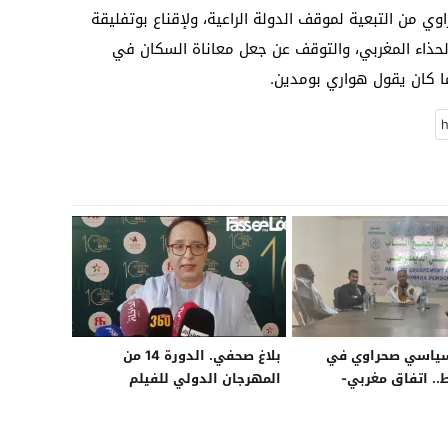
حراوي من التبعية لموقف الدولة الراعية، ولإقناع بوتفليقة
الحذاء المغربي، والتوقف عن جعل معاناة السكان في
 كان يقول هواري بومدين.
سياسي صحراوي في
بلاغ صحفي. الدورة 14 من
. اتفاق مغربي-
المهرجان الدولي للفيلم
 جديد يعزز
بالداخلة من 6 إلى 12 يونيو
ية الحزبية والتنمية
مسابقة الأفلام الطويلة
مة
والوثائقية ولقاءات للمهنيين