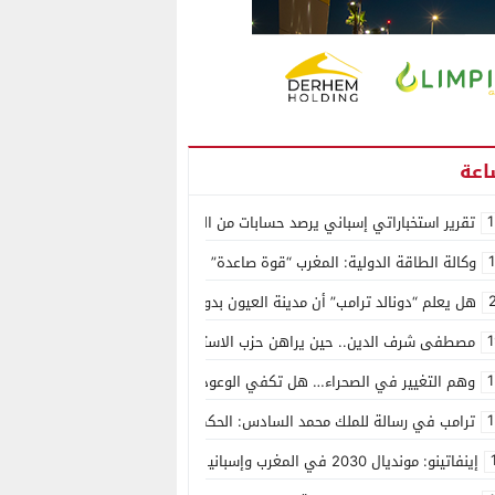
1
تقرير استخباراتي إسباني يرصد حسابات من الجزائر وأرقاما بـ”213+” ضمن حملة رقمية منظمة حرّضت على اقتحام سبتة
وكالة الطاقة الدولية: المغرب “قوة صاعدة” في سوق المعادن الاستراتيجية ال
هل يعلم “دونالد ترامب” أن مدينة العيون بدون ماء؟
1
مصطفى شرف الدين.. حين يراهن حزب الاستقلال على الكفاءة ويمنح الشباب ف
1
وهم التغيير في الصحراء… هل تكفي الوعود الفارغة لصناعة الواقع؟
1
ترامب في رسالة للملك محمد السادس: الحكم الذاتي هو الأساس الوحيد لحل ق
إينفاتينو: مونديال 2030 في المغرب وإسبانيا والبرتغال سيكون “الأجمل في التاريخ”