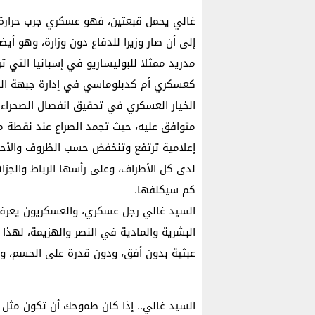
غالي يحمل قبعتين، فهو عسكري جرب حرارة 
إلى أن صار وزيرا للدفاع دون وزارة، وهو أ
مدريد ممثلا للبوليساريو في إسبانيا التي 
كعسكري أم كدبلوماسي في إدارة جبهة البو
الخيار العسكري في تحقيق انفصال الصحراء
متوافق عليه، حيث تجمد الصراع عند نقطة مع
إعلامية ترتفع وتنخفض حسب الظروف والأحوال
لدى كل الأطراف، وعلى رأسها الرباط والجزائ
كم سيكلفها.
السيد غالي رجل عسكري، والعسكريون يعرفون
البشرية والمادية في النصر والهزيمة، لهذ
عبثية بدون أفق، ودون قدرة على الحسم، ود
السيد غالي.. إذا كان طموحك أن تكون مثل 