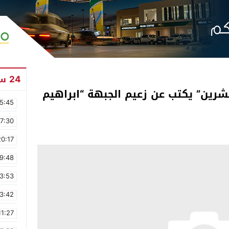
24 ساعة
شرين” يكتب عن زعيم الجبهة “ابراهيم
5:45
17:30
20:17
9:48
3:53
3:42
11:27