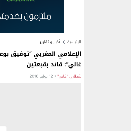
الرئيسية
أخبار و تقارير
الإعلامي المغربي “توفيق بوع
غالي”: قائد بقبعتين
شطاري "خاص"
12 يوليو 2016