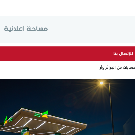
للإتصال بنا
ت من الجزائر وأرقاما بـ”213 _