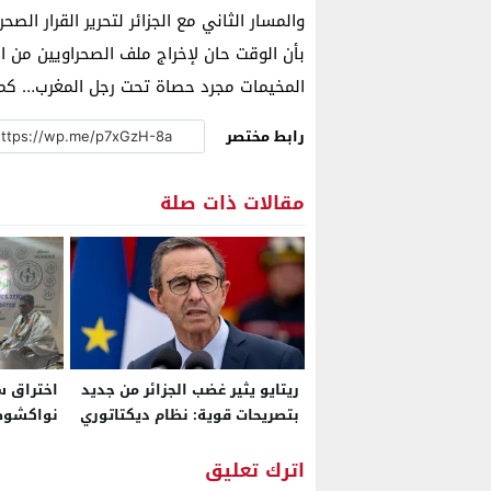
والمسار الثاني مع الجزائر لتحرير القرار الص
بأن الوقت حان لإخراج ملف الصحراويين من 
المخيمات مجرد حصاة تحت رجل المغرب… كما
رابط مختصر
مقالات ذات صلة
ريتايو يثير غضب الجزائر من جديد
اختراق 
بتصريحات قوية: نظام ديكتاتوري
نواكشوط.
فاسد ويستخدم فرنسا كبش
موريتاني
فداء لإخفاقه الداخلي
الدبلوماس
اترك تعليق
المستدا