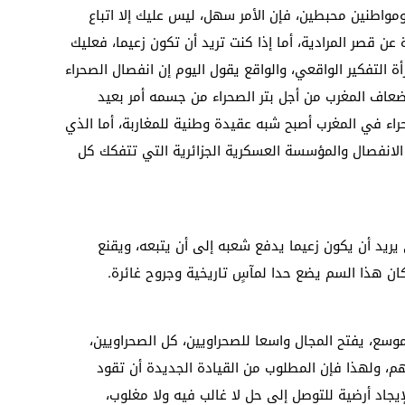
مواطنين محبطين، فإن الأمر سهل، ليس عليك إلا اتباع
عن قصر المرادية، أما إذا كنت تريد أن تكون زعيما، فعليك
 التفكير الواقعي، والواقع يقول اليوم إن انفصال الصحراء
عاف المغرب من أجل بتر الصحراء من جسمه أمر بعيد
حراء في المغرب أصبح شبه عقيدة وطنية للمغاربة، أما الذي
لانفصال والمؤسسة العسكرية الجزائرية التي تتفكك كل
يريد أن يكون زعيما يدفع شعبه إلى أن يتبعه، ويقنع
كان هذا السم يضع حدا لمآسٍ تاريخية وجروح غائرة.
سع، يفتح المجال واسعا للصحراويين، كل الصحراويين،
م، ولهذا فإن المطلوب من القيادة الجديدة أن تقود
يجاد أرضية للتوصل إلى حل لا غالب فيه ولا مغلوب،