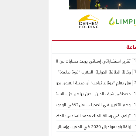
1
تقرير استخباراتي إسباني يرصد حسابات من الجزائر وأرقاما بـ”213+” ضمن حملة رقمية منظمة حرّضت على اقتحام سبتة
وكالة الطاقة الدولية: المغرب “قوة صاعدة” في سوق المعادن الاستراتيجية ال
هل يعلم “دونالد ترامب” أن مدينة العيون بدون ماء؟
1
مصطفى شرف الدين.. حين يراهن حزب الاستقلال على الكفاءة ويمنح الشباب ف
1
وهم التغيير في الصحراء… هل تكفي الوعود الفارغة لصناعة الواقع؟
1
ترامب في رسالة للملك محمد السادس: الحكم الذاتي هو الأساس الوحيد لحل ق
إينفاتينو: مونديال 2030 في المغرب وإسبانيا والبرتغال سيكون “الأجمل في التاريخ”