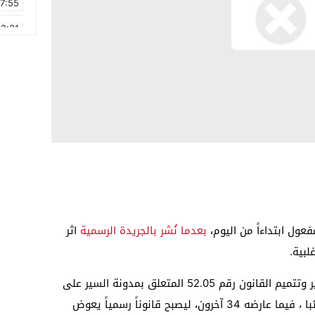
17:55
2:21
2:09
16:15
0:49
1:09
17:20
6:58
عول ابتداءاً من اليوم،
بعدما نُشر بالجريدة الرسمية
اثر
لبية.
وكان القانون رقم 116.14 الدي يقضي بتغيير وتتميم القانون رقم 52.05 المتعلق بمدونة السير على
الطرق قد تم التصويت عليه من طرف 74 نائبا ، فيما عارضه 34 آخرون، ليصبح قانوناً رسمياً يعوض