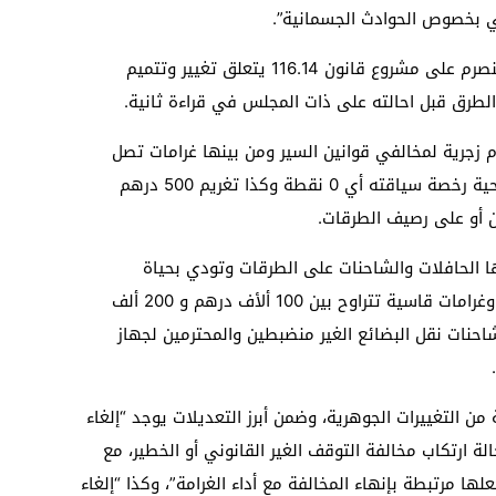
ني بخصوص الحوادث الجسمانية”.
وكان مجلس النواب قد صادق في العام المنصرم على مشروع قانون 116.14 يتعلق تغيير وتتميم
م زجرية لمخالفي قوانين السير ومن بينها غرامات تصل
لـ4000 درهم لكل من لم يصرح بانتهاء صلاحية رخصة سياقته أي 0 نقطة وكذا تغريم 500 درهم
ن أو على رصيف الطرقات.
ا الحافلات والشاحنات على الطرقات وتودي بحياة
العشرات جاء القانون الجديد بعقوبات رادعة وغرامات قاسية تتراوح بين 100 ألأف درهم و 200 ألف
نات نقل البضائع الغير منضبطين والمحترمين لجهاز
ن التغييرات الجوهرية، وضمن أبرز التعديلات يوجد “إلغاء
محجز لمدة 24 ساعة في حالة ارتكاب مخالفة التوقف الغير القانوني أو الخطير، مع
ها مرتبطة بإنهاء المخالفة مع أداء الغرامة”، وكذا “إلغاء