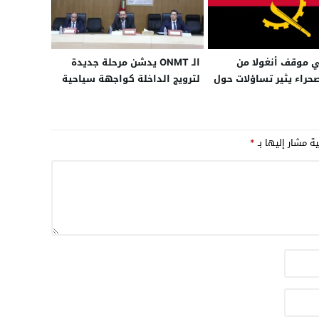
 موقف أنغولا من
الـ ONMT يدشن مرحلة جديدة
حراء يثير تساؤلات حول
لترويج الداخلة كواجهة سياحية
ا الدبلوماسية
وطنية ودولية
ية مشار إليها بـ
*