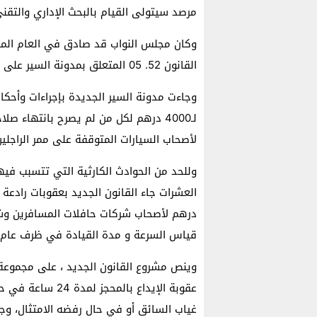
مرصد سيتولى القيام بالبحث الإداري والتق
القانون 52. 05 المتعلق بمدونة السير على الطرق قبل احالته على ذات المجلس في قراءة ثانية.
وجاءت مدونة السير الجديدة بإجراءات وأحكا
لأصحاب السيارات المتوقفة على ممر الراجلي
وللحد من الحوادث الكارثية التي تتسبب فيه
درهم لأصحاب شركات حافلات المسافرين وشاح
قياس السرعة و مدة القيادة في ظرف عام.
وينص مشروع القانون الجديد ، على مجموعة م
عقوبة الإيداع بال
غياب السائق أو في حال رفضه الامتثال، وجعل