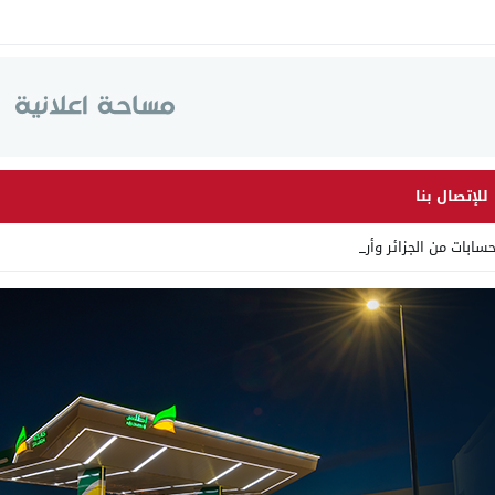
للإتصال بنا
ت من الجزائر وأرقاما بـ”213 _