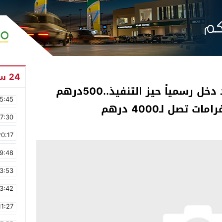
24 ساعة
رَدُو البَال. قانون السير الجديد دخل رسمياً حيز التنفيذ..500درهم
5:45
صل لـ4000 درهم
17:30
20:17
9:48
3:53
3:42
11:27