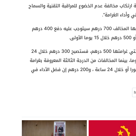
حجز لمدة 10 أيام في حالة ارتكاب مخالفة عدم الخضوع للمراقبة التقنية والسماح
 وأداء الغرامة”.
المخالفات من الدرجة الأولى والتي يؤدي عنها المخالف 700 درهم سيتوجب عليه دفع 400 درهم
وفيما يخص المخالفات من الدرجة الثانية والتي غرامتها 500 درهم، فستصبح 300 درهم خلال 24
 الأولى أو 350 درهم في غضون 15 يوما، بينما المخالفات من الدرجة الثالثة المعروفة بغرامة
300 درهم، فسيؤدي المخالف 150 درهما فورا أو خلال 24 ساعة ، و200 درهم إن فضل الأداء في