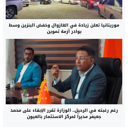
موريتانيا تعلن زيادة في الغازوال وخفض البنزين وسط
بوادر أزمة تموين
رغم رغبته في الرحيل.. الوزارة تقرر الإبقاء على محمد
جعيفر مديراً لمركز الاستثمار بالعيون