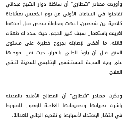
وأوردت مصادر “شطاري” أن ساكنة دوار الشيخ عبداتي
تفاجئوا في الساعات الأولى من يوم الخميس بمشاداة
كلامية بين شخصين، انتهت بمحاولة شخص قتل أحدهما
لغريمه باستعمال سيف كبير الحجم، حيث سدد له طعنات
قاتلة، ما أفضى لإصابته بجروح خطيرة على مستوى
العنق قبل أن يلوذ الجاني بالفرار، حيث نقل بموجبها
على وجه السرعة للمستشفى الإقليمي للمدينة لتلقي
العلاج.
وذكرت مصادر “شطاري” أن المصالح الأمنية بالمدينة
باشرت تحرياتها وتحقيقاتها العاجلة للوصول للمتورط
في انتظار الإهتداء لأسبابها و تقديم الجاني للعدالة.