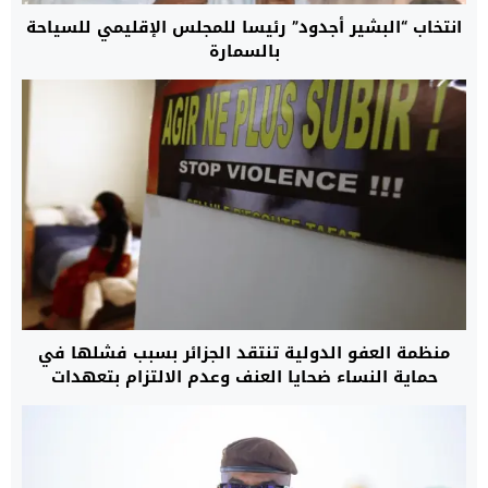
انتخاب “البشير أجدود” رئيسا للمجلس الإقليمي للسياحة
بالسمارة
منظمة العفو الدولية تنتقد الجزائر بسبب فشلها في
حماية النساء ضحايا العنف وعدم الالتزام بتعهدات
أطلقتها منذ 22 سنة