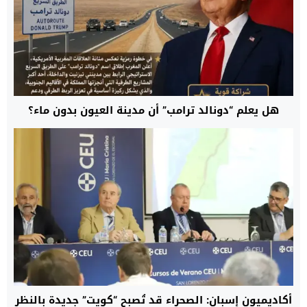
هل يعلم “دونالد ترامب” أن مدينة العيون بدون ماء؟
أكاديميون إسبان: الصحراء قد تُصبح “كويت” جديدة بالنظر