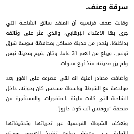
سرقة وعنف.
وقالت صحف فرنسية أن المنفذ سائق الشاحنة التي
جرى بها الاعتداء الإرهابي، والذي عثر على وثائقه
بداخلها، ينحدر من مدينة مساكن بمحافظة سوسة شرق
تونس، ويبلغ من العمر 31 عاما، وكان يقيم بمدينة نيس
ولم يزر مدينته منذ أربع سنوات
.
وأضافت مصادر أمنية انه لقي مصرعه على الفور بعد
مواجهة مع الشرطة بواسطة مسدس كان بحوزته، داخل
الشاحنة التي كانت مليئة بالمتفجرات، والمستأجرة من
منطقة “بروفنس آلب كوت دازور”.
وتعكف الشرطة الفرنسية عبر تحرياتها وتحقيقاتها
الأولية على معرفة دوافع تنفيذ الهجوم وصلته