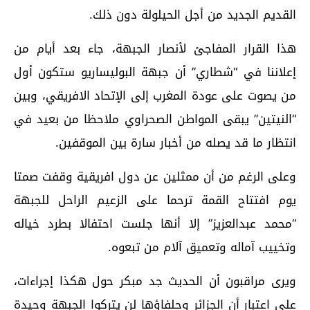
القديم الجديد من أجل الحيلولة دون ذلك.
هذا القرار المفاجئ لأنصار الجبهة، جاء بعد أيام من
إعلاننا في “شطاري” أن جبهة البوليساريو ستكون أول
من يصوت على عودة المغرب إلى الإتحاد الافريقي، وبين
“النيتين” يبقى المواطن الصحراوي ملاحظا من بعيد في
انتظار ما قد يصله من أخبار سارة بين الموقفين.
وعلى الرغم من أن ممثلين عن دول افريقية وقفت صمتا
يوم افتتاح القمة ترحما على الزعيم الراحل للجبهة
“محمد عبدالعزيز” إلا أنها جلست احتفالا بطرد خياله
وتخييب آماله وتعميق آلام من تبعوه.
ويرى مراقبون أن الحديث جد مبكر حول هكذا إجراءات،
على اعتبار أن الجزائر وحلفاؤها لن يتركوا الجبهة وحيدة