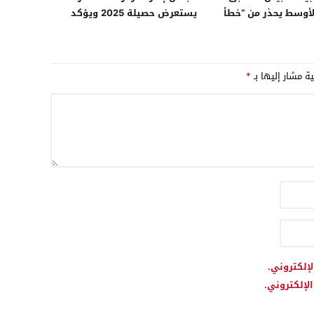
أوسط يحذر من “خطأ
يستعرض حصيلة 2025 ويؤكد
ي” في تجاهل دعم
استمرار الدينامية الاقتصادية
وليساريو لتحويلها إلى
بالجهة
ري يهدد استقرار
ية مشار إليها بـ
*
يقيا
لإلكتروني.
لإلكتروني.