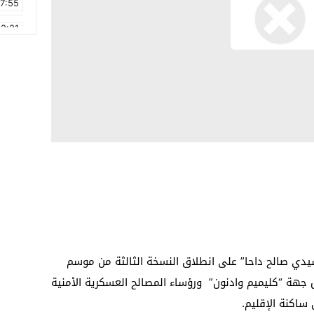
17:55
2:21
2:09
16:15
0:49
1:09
17:20
6:58
ي صالح داحا” على انطلاق النسخة الثالثة من موسم
س جهة “كليميم وادنون” ورؤساء المصالح العسكرية الأمنية
ساكنة الإقليم.