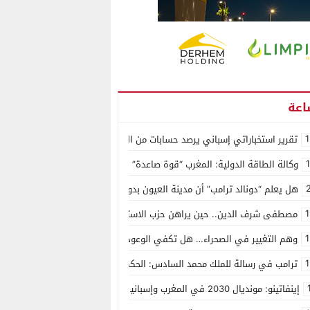
1
تقرير استخباراتي إسباني يرصد حسابات من الجزائر وأرقاما بـ”213+” ضمن حملة رقمية منظمة حرّضت على اقتحام سبتة
وكالة الطاقة الدولية: المغرب “قوة صاعدة” في سوق المعادن الاستراتيجية ال
هل يعلم “دونالد ترامب” أن مدينة العيون بدون ماء؟
1
مصطفى شرف الدين.. حين يراهن حزب الاستقلال على الكفاءة ويمنح الشباب ف
1
وهم التغيير في الصحراء… هل تكفي الوعود الفارغة لصناعة الواقع؟
1
ترامب في رسالة للملك محمد السادس: الحكم الذاتي هو الأساس الوحيد لحل ق
إينفاتينو: مونديال 2030 في المغرب وإسبانيا والبرتغال سيكون “الأجمل في التاريخ”