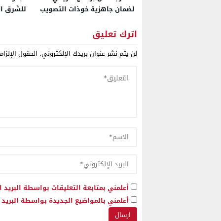
لضمان جاهزية خوذات التصويب
للشرق ال
الذكية لمقاتلات “إف-16” وتعزيز
استراتيج
قدراتها القتالية حتى عام 2032
إيران للب
اترك تعليق
ذراع عسك
لن يتم نشر عنوان بريدك الإلكتروني.
الحقول الإلزام
شمال إفر
أعلمني بمتابعة التعليقات بواسطة البريد ا
أعلمني بالمواضيع الجديدة بواسطة البريد ا