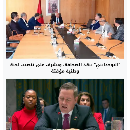
“البوجدايني” ينقذ الصحافة، ويشرف على تنصيب لجنة
وطنية مؤقتة