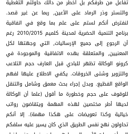
تفاعل من طرفكم بل أخطر من دالك حاولتم التغطية
والتستر وذر الرماد على الأعين, ربما عن غير قصد.
لنفترض أنكم لستم على علم بما وقع في اتفاقية
برنامج التنمية الحضرية لمدينة كلميم 2010/2015 رغم
أن الرجوع إلى جميع الإرساليات, التي وجهتها لكل
المعنيين, والمتعلقة بهده الاتفاقية والموجودة في
كرونو الوكالة تظهر للبادي قبل العارف حجم التلاعب
والتزوير وشتى الخروقات. يكفي الاطلاع عليها لفهم
الواقع الفظيع. وبدل إجراء بحث معمق وشامل والتنقل
للوقوف على حجم وخطورة ما أقول (علما أن الوكالة
لديها أطر مختصين لهذه المهمة ويتقاضون رواتب
خيالية وكذا تعويضات على هكذا مهمة). إلا أنكم
تحاولون نهج نفس الطريق الذي كان يسير عليه سلفكم