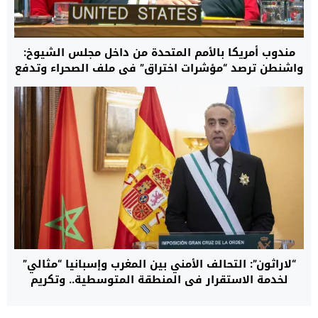
مندوب أمريكا بالأمم المتحدة من داخل مجلس الشيوخ:
واشنطن ترصد “مؤشرات اختراق” في ملف الصحراء وتدفع
بالمسار الأممي نحو تسوية واقعية تنهي نزاع الخمسة
عقود
“لاراثون”: التحالف الأمني بين المغرب وإسبانيا “مثالي”
لخدمة الاستقرار في المنطقة المتوسطية.. وتكريم
حموشي تأكيد للثقة المتبادلة