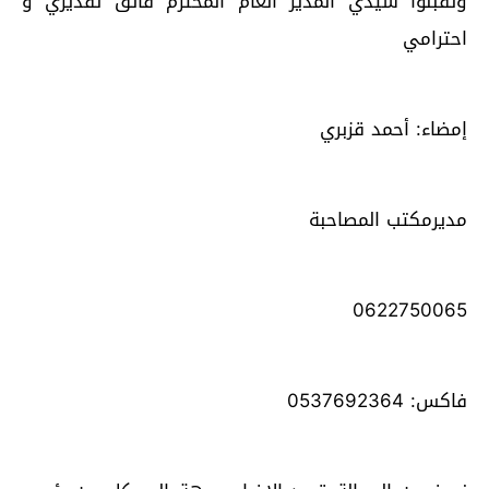
وتقبلوا سيدي المدير العام المحترم فائق تقديري و
احترامي
إمضاء: أحمد قزبري
مديرمكتب المصاحبة
0622750065
فاكس: 0537692364