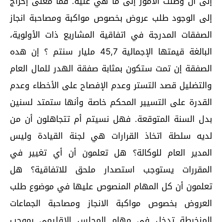
إلى أن وصلت الأمور إلى ما هي عليه. فما معنى إخراج
إلى الوجود طلب عروض بخصوص مواكبة ومصاحبة انجاز
الصفقات المدرجة في اتفاقية المشاريع ذات الأولوية،
البالغة قيمتها الإجمالية 45,7 مليار سنتم ؟ إن هده
الصفقة إن تمت ستكون بمثابة صفقة الهدر للمال العام
والتضليل قصد التستر وعدم الإفصاح على الأخطاء وعدم
القدرة على التسيير المحكم خاصة وأنها ستمتد لسنين
بدل السنة المتوقعة. فهل نسيتم أم تتجاهلون أن من
لديه سلطة اتخاذ القرارات هي لجنة القيادة وليس
المدير العام للوكالة؟ هل تعلمون أن أي تغيير في
المقررات يستوجب استصدار ملحق للاتفاقية؟ هل
تعلمون أن كل المهام المنصوص عليها في موضوع طلب
العروض بخصوص مواكبة الانجاز ومصاحبة الجماعات
المنخرطة تدخل في مهام المجلس الإقليمي بموجب