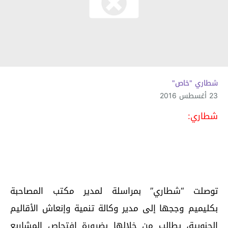
شطاري "خاص"
23 أغسطس 2016
شطاري:
توصلت “شطاري” بمراسلة لمدير مكتب المصاحبة
بكليميم وججها إلى مدير وكالة تنمية وإنعاش الأقاليم
الجنوبية، يطالب من خلالها بضرورة افتحاص المشاريع