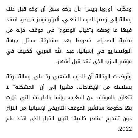
وذكّرت “أوروبا بريس” بأن بركة سبق أن وجّه قبل ذلك
رسالة إلى زعيم الحزب الشعبي، ألبرتو نونيز فييخو، انتقد
فيها ما وصفه بـ”غياب الوضوح” في موقف حزبه من
قضية الصحراء، خصوصا بعد مشاركة ممثل جبهة
البوليساريو في إسبانيا، عبد الله العربي، كضيف في
مؤتمر الحزب الذي عُقد قبل أشهر.
وأوضحت الوكالة أن الحزب الشعبي ردّ على رسالة بركة
بسلسلة من الإيضاحات، مشيرا إلى أن “المشكلة” لا
تتعلق بالموقف من المغرب، وإنما بالطريقة التي غيّرت
بها حكومة سانشيز الموقف التاريخي لإسبانيا من النزاع
دون تقديم “عناصر كافية” لتبرير القرار الذي اتخذ عام
2022.