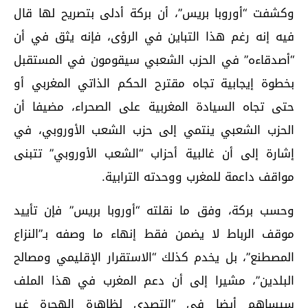
وكشفت “أوروبا بريس”، أن بركة أدلى بتصريح لها قال
فيه إنه رغم هذا التباين في الرؤى، فإنه يثق في أن
“أصدقاءه” في الحزب الشعبي سيقومون في المستقبل
بخطوة إيجابية تجاه مقترح الحكم الذاتي المغربي أو
حتى تجاه السيادة المغربية على الصحراء، مضيفا أن
الحزب الشعبي ينتمي إلى حزب الشعب الأوروبي، في
إشارة إلى أن غالبية أحزاب “الشعب الأوروبي” تتبنى
مواقف داعمة للمغرب ووحدته الترابية.
وحسب بركة، وفق ما نقلته “أوروبا بريس” فإن تأييد
موقف الرباط لا يضمن فقط إنهاء ما وصفه بـ”النزاع
المصطنع”، بل يخدم كذلك “الاستقرار الإقليمي ومصالح
البلدين”، مشيرا إلى أن دعم المغرب في هذا الملف
سيساهم أيضا في “التصدي لظاهرة الهجرة غير