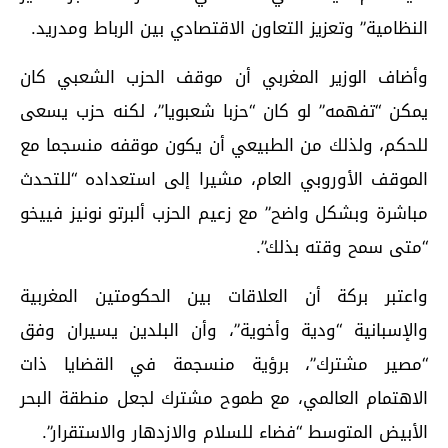
النظامية” وتعزيز التعاون الاقتصادي بين الرباط ومدريد.
وأضاف الوزير المغربي أن موقف الحزب الشعبي كان
يمكن “تفهمه” لو كان “حزبا شعبويا”، لكنه حزب يسعى
للحكم، ولذلك من الطبيعي أن يكون موقفه منسجما مع
الموقف الأوروبي العام، مشيرا إلى استعداده “للتحدث
مباشرة وبشكل واضح” مع زعيم الحزب ألبرتو نونيز فييخو
“متى سمح وقته بذلك”.
واعتبر بركة أن العلاقات بين الحكومتين المغربية
والإسبانية “ودية وأخوية”، وأن البلدين يسيران وفق
“مصير مشترك”، برؤية منسجمة في القضايا ذات
الاهتمام العالمي، مع طموح مشترك لجعل منطقة البحر
الأبيض المتوسط “فضاء للسلام والازدهار والاستقرار”.