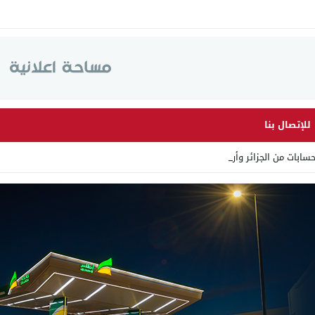
للإتصال بنا
ت من الجزائر وأرقاما بـ”213 _