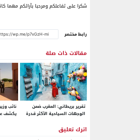
شكرا على تفاعلكم ومرحبا بآرائكم مهما كا
رابط مختصر
مقالات ذات صلة
تقرير بريطاني: المغرب ضمن
نائب وزير
الوجهات السياحية الأكثر قدرة
يكشف عن
على إحداث تحولات عميقة في
أمريكية 
حياة المسافرين
إلى منصة
اترك تعليق
بيانات