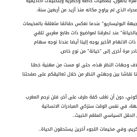
اهرة بالقول، بتغطيات خاصة وحصرية وبتحليلات أكاديمية
راء الذي لم يراوح مكانه منذ أزيد من أربعين سنة.
جبهة البوليساريو” عندما نعكس حقائقا متعلقة بالمخيمات
“بالخيانة” عند تطرقنا لمواضيع ذات طابع مغربي تلقي
ات الاتهام الأخير يوجه إلينا أيضا عندنا نوجه سهام
ادر مرة أخرى إلى “خيانة” من نوع خاص.
اختلاف وجهات النظر هذه، حتى لو مست من مهنية خطنا
قنا نقاشا بين وجهتي النظر من خلال تعاليقكم على صفحتنا
وني، دون أن نغلب كفة طرف على آخر، فلن نرحم المغرب
بهة، في نفس الوقت سنزكي المبادرات الانسانية
 الحقل السياسي الملغم الخبيث..
يم، وفي مخيمات اللجوء آخرين يستحقون الحياة..