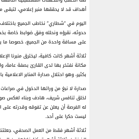
لغة الخشب والتكهنات المستقبلية التافهة ب
أهداف قد لا يحققها منبر إعلامي، لتبقى مج
اليوم في “شطاري” نخاطب الجميع باختلاف ا
حدوثه، نقرؤه ونحلله وفق ضوابط خاصة بخطن
على مسافة واحدة من الجميع، خصوصا ما يتع
ثلاثة أشهر كانت كافية، ليخترق منبرنا الإعل
مكانة نفتخر بها لدى القارئ بصفة عامة، و
بكثير، وهو احتلال صدارة المنابر الاعلامية 
صدارة لا نبغ من ورائها الدخول في صراعات جا
لخلق تنافس شريف، هادف وبناء لعكس صورة 
له الفرصة أن يعلن عن تفوقه وقدرته على الق
ليست حكرا على أحد.
ثلاثة أشهر فقط من العمل الصحفي، جعلتنا ن