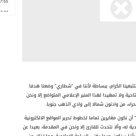
17:55
2:21
2:09
16:15
0:49
1:09
17:20
6:58
متتبعينا الكرام، ببساطة لأننا في “شطاري” وضعنا هدفا
تاحية ولا تمهيدا لهذا المنبر الإعلامي المتواضع إلا ونحن
حراء، من وادنون شمالا إلى وادي الذهب جنوبا.
أن نكون مغايرين تماما لخطوط تحرير المواقع الالكترونية
ادية له، وألا نتحدث للقارئ إلا ونحن في المقدمة، بعيدا عن