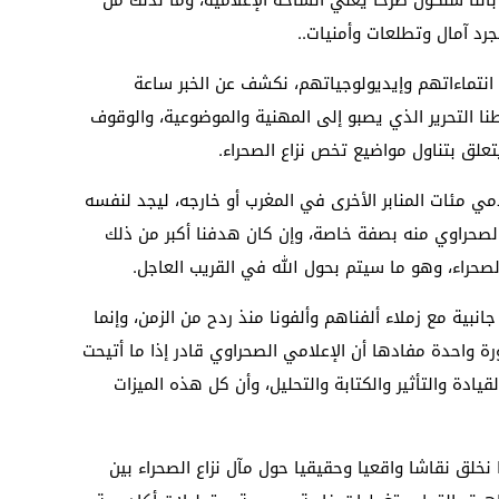
أننا سنكون صرحا يغني الساحة الإعلامية، وما لذلك من
رد آمال وتطلعات وأمنيات..
نتماءاتهم وإيديولوجياتهم، نكشف عن الخبر ساعة
ا التحرير الذي يصبو إلى المهنية والموضوعية، والوقوف
لق بتناول مواضيع تخص نزاع الصحراء.
امي مئات المنابر الأخرى في المغرب أو خارجه، ليجد لنفسه
الصحراوي منه بصفة خاصة، وإن كان هدفنا أكبر من ذلك
بالصحراء، وهو ما سيتم بحول الله في القريب العاجل.
نبية مع زملاء ألفناهم وألفونا منذ ردح من الزمن، وإنما
واحدة مفادها أن الإعلامي الصحراوي قادر إذا ما أتيحت
يادة والتأثير والكتابة والتحليل، وأن كل هذه الميزات
خلق نقاشا واقعيا وحقيقيا حول مآل نزاع الصحراء بين