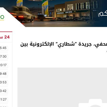
24 ساعة
حفي، جريدة “شطاري” الإلكترونية بين
5:45
17:30
20:17
9:48
3:53
3:42
11:27