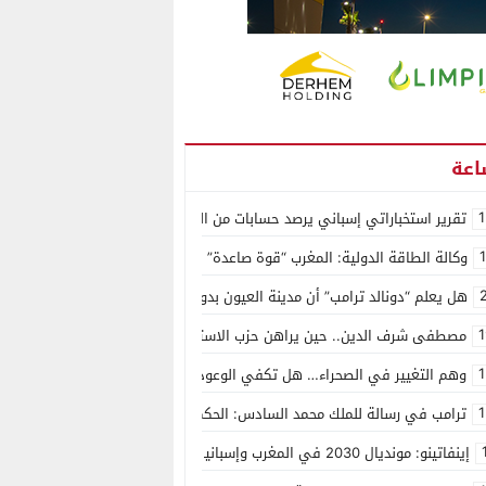
1
تقرير استخباراتي إسباني يرصد حسابات من الجزائر وأرقاما بـ”213+” ضمن حملة رقمية منظمة حرّضت على اقتحام سبتة
وكالة الطاقة الدولية: المغرب “قوة صاعدة” في سوق المعادن الاستراتيجية ال
هل يعلم “دونالد ترامب” أن مدينة العيون بدون ماء؟
1
مصطفى شرف الدين.. حين يراهن حزب الاستقلال على الكفاءة ويمنح الشباب ف
1
وهم التغيير في الصحراء… هل تكفي الوعود الفارغة لصناعة الواقع؟
1
ترامب في رسالة للملك محمد السادس: الحكم الذاتي هو الأساس الوحيد لحل ق
إينفاتينو: مونديال 2030 في المغرب وإسبانيا والبرتغال سيكون “الأجمل في التاريخ”