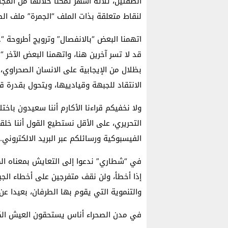
الضفتين، ثلاثة أشهر تمكنا خلالها من المج
لنقاط متعلقة بذات الملف “الجمرة” ملف الصح
اتهمنا البعض “بالانفصال” وترويج أطروحة “
قد لا تسر آخرين هنا، واتهمنا البعض الآخر 
بظلال من الإيجابية على الانسان الصحراوي، ذ
الانتقاد للجبهة وقيادييها، ويتحول بقدرة ق
ولا نخفيكم قراءنا الأكارم أننا سعيدون ب
التحريري، على الأقل نستطيع القول أننا خل
الفيسبوكية ورسائلكم عبر البريد الالكتروني.
في “شطاري” ندعوا إلى التعايش بمعناه الك
إذا أخطأ، ولن نقف متفرجين على أخطاء الج
والتنموية التي يقوم بها الطرفان، بعيدا عن
في مدن الصحراء أناس يستحقون العيش الكر