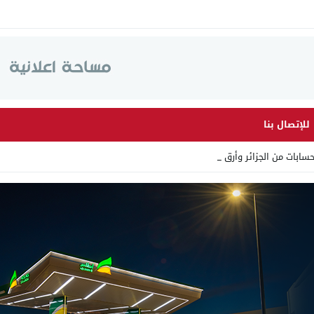
للإتصال بنا
 من الجزائر وأرقاما بـ”213+” _