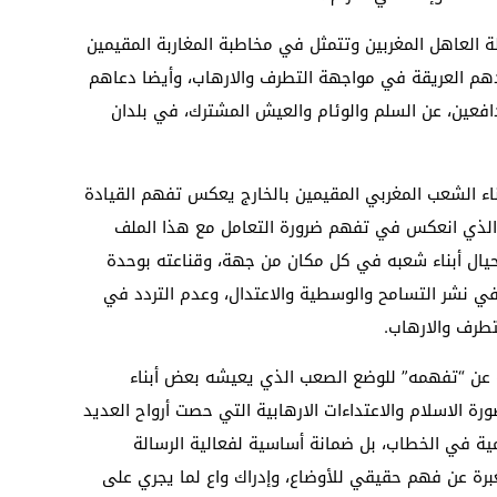
 العاهل المغربين وتتمثل في مخاطبة المغاربة المقيمين
دهم العريقة في مواجهة التطرف والارهاب، وأيضا دعاهم
دافعين، عن السلم والوئام والعيش المشترك، في بلدان
اء الشعب المغربي المقيمين بالخارج يعكس تفهم القيادة
الذي انعكس في تفهم ضرورة التعامل مع هذا الملف
ته حيال أبناء شعبه في كل مكان من جهة، وقناعته بوحدة
في نشر التسامح والوسطية والاعتدال، وعدم التردد في
طرف والارهاب.
ه عن “تفهمه” للوضع الصعب الذي يعيشه بعض أبناء
ة الاسلام والاعتداءات الارهابية التي حصت أرواح العديد
ية في الخطاب، بل ضمانة أساسية لفعالية الرسالة
رة عن فهم حقيقي للأوضاع، وإدراك واع لما يجري على