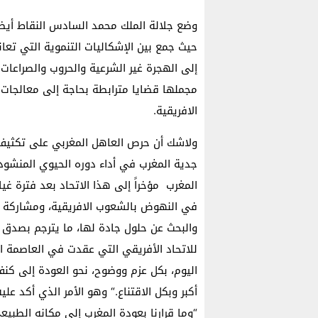
وضع جلالة الملك محمد السادس النقاط أيضا
حيث جمع بين الإشكاليات التنموية التي تعان
إلى الهجرة غير الشرعية والحروب والصراعا
مجملها قضايا مترابطة بحاجة إلى معالجات م
الافريقية.
ولاشك أن حرص العاهل المغربي على تكثيف ا
جدية المغرب في أداء دوره الحيوي المنشود
المغرب مؤخراً إلى هذا الاتحاد بعد فترة غ
في النهوض بالشعوب الافريقية، ومشاركة ال
والبحث عن حلول جادة لها، ما يترجم بصدق 
للاتحاد الأفريقي التي عقدت في العاصمة ال
اليوم، بكل عزم ووضوح، نحو العودة إلى ك
أكبر وبكل الاقتناع
“.
وهو الأمر الذي أكد عليه
“وما قرارنا بعودة المغرب إلى مكانه الطبيعي