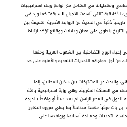
ماضي ومعطياته في التعامل مع الواقع وبناء استراتيجيات
ء الأخلاقية “التي ألهمت الأجيال السابقة” كما ورد في
اريخياً ذكياً في الحديث عن الروابط الأخوية العميقة بين
 التاريخ ينطوي على معان ودلالات ووقائع تؤكد ارتباط
 إحياء الروح التضامنية بين الشعوب العربية ومنها
ك من أجل مواجهة التحديات التنموية والأمنية على حد
ي، والبحث عن المشتركات بين هذين المجالين، إنما
اء في المملكة المغربية، وهي رؤية استراتيجية بالغة
 الدول في العصر الراهن لم يعد هيناً أو واضحاً بالدرجة
 بات مركباً معقداً متداخلاً بما يملي ضرورة التعاون
ابهة التحديات ومعالجة أسبابها وروافدها على