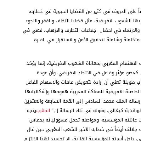
ً على الحروف في كثير من القضايا الحيوية في خطابه،
يها الشعوب الافريقية، مثل قضايا التخلف والفقر واللجوء
ت والارتماء في احضان جماعات التطرف والارهاب، فهي في
تكاملة وشاملة لتحقيق الأمن والاستقرار في القارة
لاهتمام المغربي بمعاناة الشعوب الافريقية، إنما يؤكد
 كعضو مؤثر وفاعل في الاتحاد الافريقي، وأن عودة
ياب طويلة تعني أن إرادة لتعويض مافات والاسهام الفاعل
حاضنة الافريقية للمملكة المغربية همومها وإشكالياتها
رسالة الملك محمد السادس إلى القمة السابعة والعشرين
رواندية كيغالي، وقوله في تلك الرسالة إن
“
المغرب
يتجه
نف عائلته المؤسسية، ومواصلة تحمل مسؤولياته بحماس
 جلالته أيضاً في خطابه الأخير للشعب المغربي حين قال
، داخل أسرته المؤسسية القارية، إلا تجسيد لهذا الالتزام