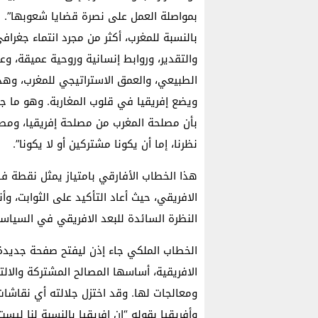
بمواصلة العمل على نصرة قضايا شعوبها”. مست
بالنسبة للمغرب، أكثر من مجرد انتماء جغرا
والتقدير، وروابط إنسانية وروحية عميقة، وع
الطبيعي، والعمق الاستراتيجي للمغرب، وهذا 
ويضع إفريقيا في قلوب المغاربة. وهو ما جعل
بأن مصلحة المغرب من مصلحة إفريقيا، ومصير
نظرنا، إما أن يكونا مشتركين أو لا يكونا”.
هذا الخطاب الأفارقي بامتياز يمثل نقطة فا
الافريقي، حيث أعاد التأكيد على الثوابت، 
النظرة السائدة للبعد الافريقي في السياسة 
الخطاب الملكي جاء إذن ليفتح صفحة جديدة
الافريقية، أساسها المصالح المشتركة والال
ومعالجات لها. وقد اختزل جلالته أي نقاش
وأفريقيا بقوله “إن افريقيا بالنسبة لنا ليس