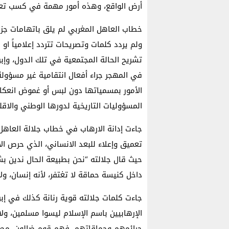
أرض الواقع، وهذه أمور مهمة في كسب تعا
خطاب العاهل المغربي لم يلق باتهامات جزاف
ولم يردد كلمات وتصريحات تتردد إعلامياً او
تشريح الحالة المجتمعية في تلك الدول، وإبرا
في المهجر جراء أفعال انتقامية غير مسؤولة
الأمور بمسمياتها دون لبس أو غموض انعك
المسؤوليات التاريخية لدورها الوطني والاق
جاءت إدانة الارهاب في خطاب جلالة العاهل 
تعميق وإعلاء للبعد الانساني، الذي حرص ا
حيث قال جلالته “نحن بطبيعة الحال ندين بشد
داخل كنيسة حماقة لا تغتفر، لأنه إنسان، ول
جاءت كلمات جلالته قوية رنانة كذلك في إبر
الإرهابيين باسم الإسلام ليسوا مسلمين، ولا 
جرائمهم وحماقاتهم. فهم قوم ضالون، مصير