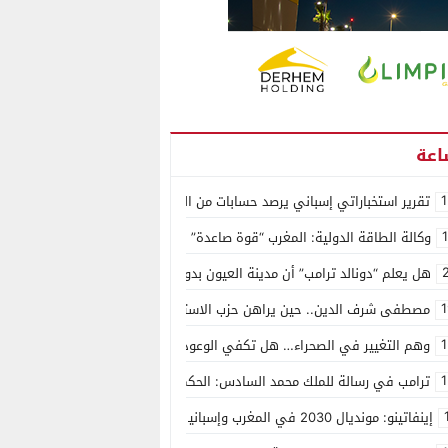
1
تقرير استخباراتي إسباني يرصد حسابات من الجزائر وأرقاما بـ”213+” ضمن حملة رقمية منظمة حرّضت على اقتحام سبتة
وكالة الطاقة الدولية: المغرب “قوة صاعدة” في سوق المعادن الاستراتيجية ال
هل يعلم “دونالد ترامب” أن مدينة العيون بدون ماء؟
1
مصطفى شرف الدين.. حين يراهن حزب الاستقلال على الكفاءة ويمنح الشباب ف
1
وهم التغيير في الصحراء… هل تكفي الوعود الفارغة لصناعة الواقع؟
1
ترامب في رسالة للملك محمد السادس: الحكم الذاتي هو الأساس الوحيد لحل ق
إينفاتينو: مونديال 2030 في المغرب وإسبانيا والبرتغال سيكون “الأجمل في التاريخ”