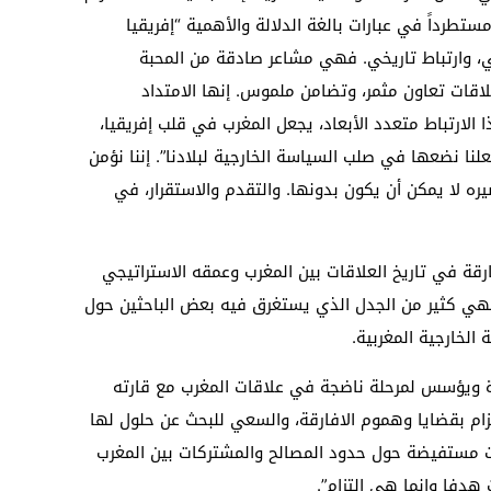
طرداً في عبارات بالغة الدلالة والأهمية “إفريقيا
في، وارتباط تاريخي. فهي مشاعر صادقة من المحبة
لاقات تعاون مثمر، وتضامن ملموس. إنها الامتداد
الارتباط متعدد الأبعاد، يجعل المغرب في قلب إفريقيا،
نا نضعها في صلب السياسة الخارجية لبلادنا”. إننا نؤمن
ه لا يمكن أن يكون بدونها. والتقدم والاستقرار، في
رقة في تاريخ العلاقات بين المغرب وعمقه الاستراتيجي
وأنهي كثير من الجدل الذي يستغرق فيه بعض الباحثين حول
الخارجية المغربية.
 ويؤسس لمرحلة ناضجة في علاقات المغرب مع قارته
تزام بقضايا وهموم الافارقة، والسعي للبحث عن حلول لها
ات مستفيضة حول حدود المصالح والمشتركات بين المغرب
ت هدفا وإنما هي التزام”.