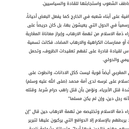
طف الشعوب واستجابتها للقادة والسياسيين.
ية على أبناء شعبه في الخارج كما يفعل البعض أحياناً،
 رسمياً في الدول التي يعيشون بها، بل كان حريصاً على
ء ذمة الاسلام من تهمة الارهاب، وإبراز معاناة المغاربة
 أو ممارسات الكراهية والارهاب المضاد، فكانت تسمية
اس لقيادة قادرة على تفهم تعقيدات الظروف، وتحمل
ليمي والدولي.
المغربي أيضاً قوية ليست ككل الادانات، وانطوت على
لاسلام على غرسه لدى أمة محمد (صلى الله عليه وسلم)
ة قتل الأبرياء. ونؤمن بأن قتل راهب حرام شرعا. وقتله
أنه رجل دين، وإن لم يكن مسلما”
اء ذمة الاسلام وتخليصه من تهمة الارهاب حين قال “إن
يربطهم بالإسلام إلا الدوافع التي يركبون عليها لتبرير
هم جهنم خالدين فيها أبدا”. متسائلا بشجاعة نادرة