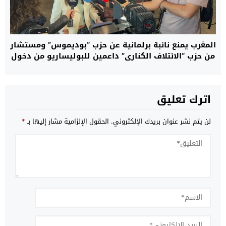
المغرب يمنع نائبة برلمانية عن حزب “بوديموس” ومستشار
من حزب “الائتلاف الكناري” داعمين للبوليساريو من دخول
العيون.. ومصدر: هؤلاء لا يحترمون القانون
اترك تعليق
لن يتم نشر عنوان بريدك الإلكتروني.
الحقول الإلزامية مشار إليها بـ
*