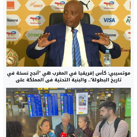
موتسيبي: كأس إفريقيا في المغرب هي “أنجح نسخة في
تاريخ البطولة”.. والبنية التحتية في المملكة على
“مستوى عالمي”