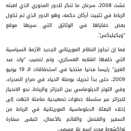
غشت 2008، سرعان ما تنكر للدور المحوري الذي لعبته
الرباط في تثبيت أركان حكمه، وهو الدور الذي تم تناول
بعض خفاياها في الوثائق التي سربها موقع
“ويكيليكس”.
فما إن تجاوز النظام الموريتاني الجديد الأزمة السياسية
التي خلفها انقلابه العسكري، وتم تنصيب “ولد عبد
العزيز” رئيسا مدنيا منتخبا في استحقاقات الـ 19 يونيو
2009، حتى بدأ تحريك بوصلة الحياد في صراع الصحراء،
وفي التوتر الدبلوماسي بين الجزائر والرباط، نحو الانحياز
للجزائر عبر سلسلة خطوات تصعيدية صامتة انتهت إلى
إخلاء البعثة الدبلوماسية الموريتانية في الرباط من
السفير والقنصل والقائم بالأعمال، لتبقى سفارة
نواكشوط مجرد اسم بلا مسمى.