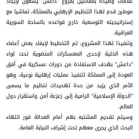
علاقات وطيدة بمقاتلين بفروع “داعش” يسعون لإيجاد
موطئ قدم لهذا التنظيم الإرهابي بالمملكة، تماشيا مع
إستراتيجيته التوسعية خارج قواعده بالساحة السورية
العراقية.
‏وتنفيذا لهذا المشروع، تم التخطيط لإيفاد بعض أعضاء
هذه الخلية لإحدى المعسكرات المنضوية تحت لواء
“داعش” بهدف الاستفادة من دورات عسكرية في أفق
العودة إلى المملكة لتنفيذ عمليات إرهابية نوعية، وهو
الأمر الذي يزيد من حدة تهديدات تنظيم ما يسمى
“الدولة الإسلامية” الرامية إلى زعزعة أمن واستقرار دول
العالم.
‏وسيتم تقديم المشتبه بهم أمام العدالة فور انتهاء
البحث الذي يجرى معهم تحت إشراف النيابة العامة.