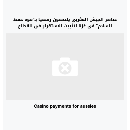
عناصر الجيش المغربي يلتحقون رسميا بـ”قوة حفظ
السلام” في غزة لتثبيت الاستقرار في القطاع
Casino payments for aussies