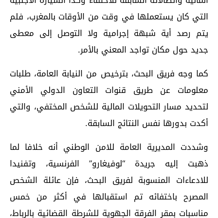
المالية واتصالاته السابقة للاختفاء وكذا السيارة الأجنبية
التي كان يستعملها في وقت من الأوقات بالمغرب، فلم
يتم رصد أية شبهة إجرامية ولا التوصل إلى معطى
جديد حول مكان تواجد المعني بالأمر.
كما وجه فريق البحث، بترخيص من النيابة العامة، طلبات
معلومات عن طريق قنوات التعاون الدولي الأمني
لتحديد مسار التحويلات المالية للشخص المختفي، والتي
أكدت بدورها نفس النتائج السابقة.
وشددت المديرية العامة للامن الوطني أنه خلافا لما
ذهبت إليه جريدة “لوفيغارو” الفرنسية، وتفنيدا
للادعاءات المنسوبة لفريق البحث، فإن عائلة الشخص
المصرح باختفائه تم استقبالها في أكثر من خمس
مناسبات بمقر الفرقة الجهوية للشرطة القضائية بالرباط،