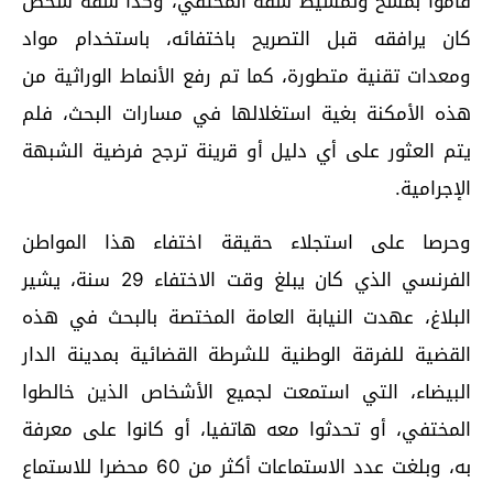
قاموا بمسح وتمشيط شقة المختفي، وكذا شقة شخص
كان يرافقه قبل التصريح باختفائه، باستخدام مواد
ومعدات تقنية متطورة، كما تم رفع الأنماط الوراثية من
هذه الأمكنة بغية استغلالها في مسارات البحث، فلم
يتم العثور على أي دليل أو قرينة ترجح فرضية الشبهة
الإجرامية.
وحرصا على استجلاء حقيقة اختفاء هذا المواطن
الفرنسي الذي كان يبلغ وقت الاختفاء 29 سنة، يشير
البلاغ، عهدت النيابة العامة المختصة بالبحث في هذه
القضية للفرقة الوطنية للشرطة القضائية بمدينة الدار
البيضاء، التي استمعت لجميع الأشخاص الذين خالطوا
المختفي، أو تحدثوا معه هاتفيا، أو كانوا على معرفة
به، وبلغت عدد الاستماعات أكثر من 60 محضرا للاستماع