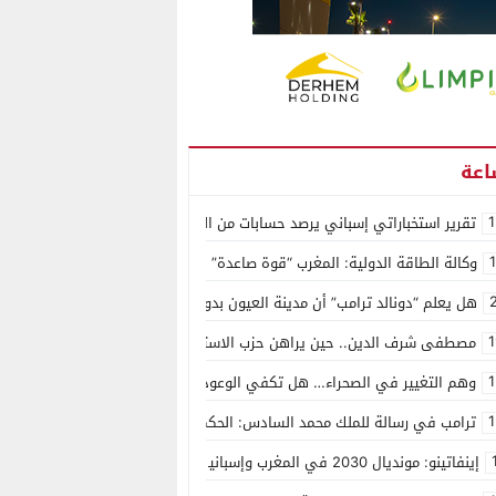
1
تقرير استخباراتي إسباني يرصد حسابات من الجزائر وأرقاما بـ”213+” ضمن حملة رقمية منظمة حرّضت على اقتحام سبتة
وكالة الطاقة الدولية: المغرب “قوة صاعدة” في سوق المعادن الاستراتيجية ال
هل يعلم “دونالد ترامب” أن مدينة العيون بدون ماء؟
1
مصطفى شرف الدين.. حين يراهن حزب الاستقلال على الكفاءة ويمنح الشباب ف
1
وهم التغيير في الصحراء… هل تكفي الوعود الفارغة لصناعة الواقع؟
1
ترامب في رسالة للملك محمد السادس: الحكم الذاتي هو الأساس الوحيد لحل ق
إينفاتينو: مونديال 2030 في المغرب وإسبانيا والبرتغال سيكون “الأجمل في التاريخ”