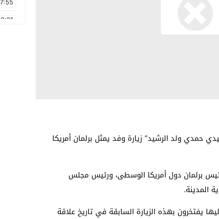
17:55
2:21
2:09
16:15
0:49
1:09
17:20
6:58
ي حمدي ولد الرشيد” زيارة وفد يمثل برلمان أمريكا
رئيس برلمان دول أمريكا الوسطى، ورئيس مجلس
ة المدينة.
يها يفتخرون بهذه الزيارة السابقة في تاريخ علاقة