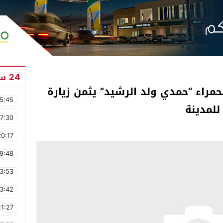
24 ساعة
مراء “حمدي ولد الرشيد” يثمن زيارة
5:45
للمدينة
17:30
20:17
9:48
3:53
3:42
11:27