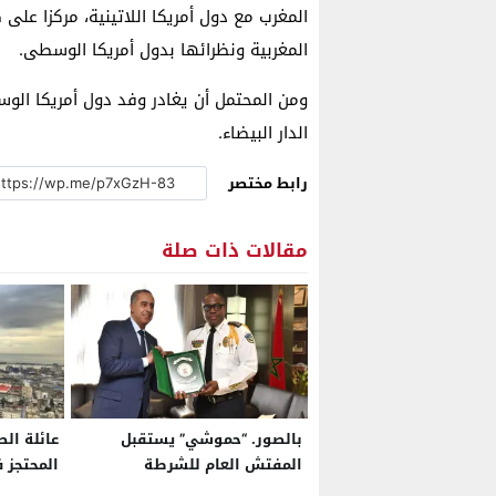
المغرب مع دول أمريكا اللاتينية، مركزا على 
المغربية ونظرائها بدول أمريكا الوسطى.
ومن المحتمل أن يغادر وفد دول أمريكا الوس
الدار البيضاء.
رابط مختصر
مقالات ذات صلة
بالصور. “حموشي” يستقبل
عائلة ال
المفتش العام للشرطة
المحتجز ف
بجمهورية ليبيريا
أملها بع