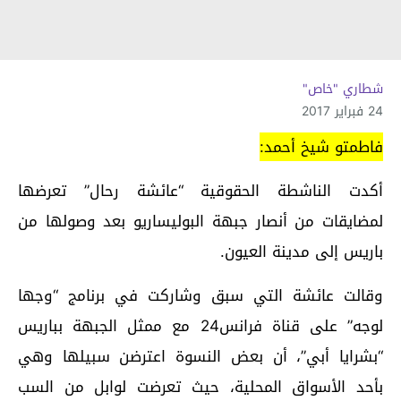
شطاري "خاص"
24 فبراير 2017
فاطمتو شيخ أحمد:
أكدت الناشطة الحقوقية “عائشة رحال” تعرضها
لمضايقات من أنصار جبهة البوليساريو بعد وصولها من
باريس إلى مدينة العيون.
وقالت عائشة التي سبق وشاركت في برنامج “وجها
لوجه” على قناة فرانس24 مع ممثل الجبهة بباريس
“بشرايا أبي”، أن بعض النسوة اعترضن سبيلها وهي
بأحد الأسواق المحلية، حيث تعرضت لوابل من السب