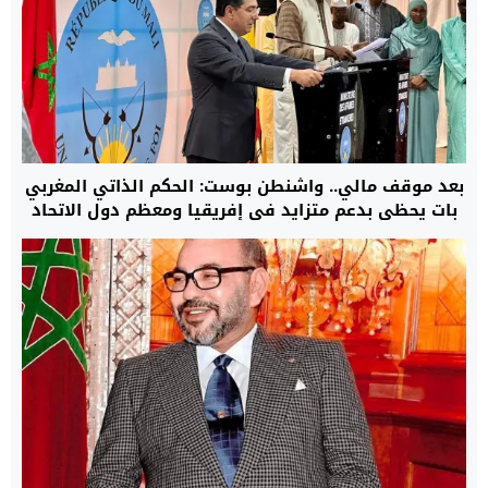
بعد موقف مالي.. واشنطن بوست: الحكم الذاتي المغربي
بات يحظى بدعم متزايد في إفريقيا ومعظم دول الاتحاد
الأوروبي