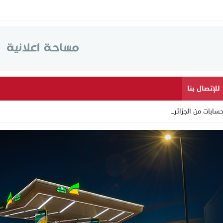
للإتصال بنا
سابات من الجزائر وأرقام _