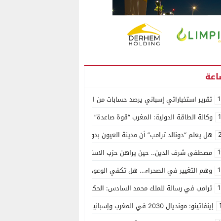
1
تقرير استخباراتي إسباني يرصد حسابات من الجزائر وأرقاما بـ”213+” ضمن حملة رقمية منظمة حرّضت على اقتحام سبتة
وكالة الطاقة الدولية: المغرب “قوة صاعدة” في سوق المعادن الاستراتيجية ال
هل يعلم “دونالد ترامب” أن مدينة العيون بدون ماء؟
1
مصطفى شرف الدين.. حين يراهن حزب الاستقلال على الكفاءة ويمنح الشباب ف
1
وهم التغيير في الصحراء… هل تكفي الوعود الفارغة لصناعة الواقع؟
1
ترامب في رسالة للملك محمد السادس: الحكم الذاتي هو الأساس الوحيد لحل ق
إينفاتينو: مونديال 2030 في المغرب وإسبانيا والبرتغال سيكون “الأجمل في التاريخ”