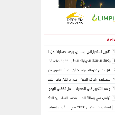
1
تقرير استخباراتي إسباني يرصد حسابات من الجزائر وأرقاما بـ”213+” ضمن حملة رقمية منظمة حرّضت على اقتحام سبتة
وكالة الطاقة الدولية: المغرب “قوة صاعدة” في سوق المعادن الاستراتيجية ال
هل يعلم “دونالد ترامب” أن مدينة العيون بدون ماء؟
1
مصطفى شرف الدين.. حين يراهن حزب الاستقلال على الكفاءة ويمنح الشباب ف
1
وهم التغيير في الصحراء… هل تكفي الوعود الفارغة لصناعة الواقع؟
1
ترامب في رسالة للملك محمد السادس: الحكم الذاتي هو الأساس الوحيد لحل ق
إينفاتينو: مونديال 2030 في المغرب وإسبانيا والبرتغال سيكون “الأجمل في التاريخ”