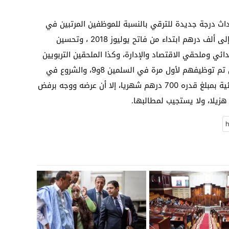
اث درجة جديدة للترقي بالنسبة للموظفين المرتبين في
سلمي الأجور 8و9، والرفع من منحة الولادة إلى ألف درهم ابتداء من فاتح يوليوز 2018 ، وتحسين
دائي وملحقي الاقتصاد والإدارة، وكذا الملحقين التربويين
المرتبين جميعهم في الدرجة الثانية، والذين تم توظيفهم لأول مرة في السلمين 8و9، والشروع في
تفعيل التعويض عن العمل في المناطق النائية بمبلغ قدره 700 درهم شهريا، إلا أن عرضه ووجه برفض
هزيلا، ولا يستجيب لمطالبها.