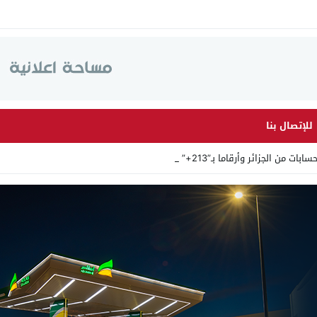
للإتصال بنا
لجزائر وأرقاما بـ”213+” ضمن حملة _