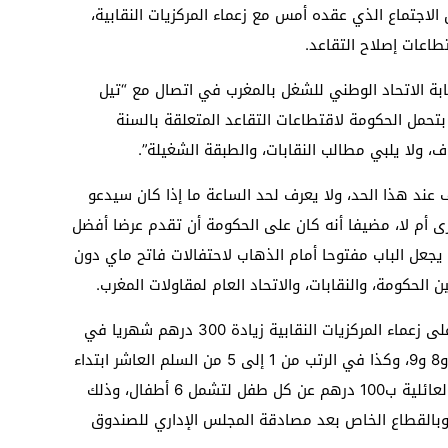
 الاجتماع الذي عقده أمس مع زعماء المركزيات النقابية،
ابة الاتحاد الوطني للشغل بالمغرب في اتصال مع “تيل
تحمل الحكومة لاقتطاعات التقاعد المتعلقة بالسنة
، ولا يلبي مطالب النقابات، والطبقة الشغيلة”.
عند هذا الحد، ولا يعرف لحد الساعة ما إذا كان سيدعو
أخرى أم لا، مضيفا أنه كان على الحكومة أن تقدم عرضا أفضل
يجعل الباب مفتوحا أمام الذهاب لاحتفالات فاتح ماي دون
ن الحكومة، والنقابات، والاتحاد العام لمقاولات المغرب.
وكان العثماني قد عرض في اجتماع سابق على زعماء المركزيات النقابية زيادة 300 درهم شهريا في
أجور الموظفين المرتبين في السلاليم 6 و7 و8 و9، وكذا في الرتب من 1 إلى 5 من السلم العاشر ابتداء
من فاتح يناير 2019، والرفع من التعويضات العائلية ب100 درهم عن كل طفل لتشمل 6 أطفال، وذلك
قطاع العام ابتداء من فاتح يوليوز 2018، وبالقطاع الخاص بعد مصادقة المجلس الإداري للصندوق