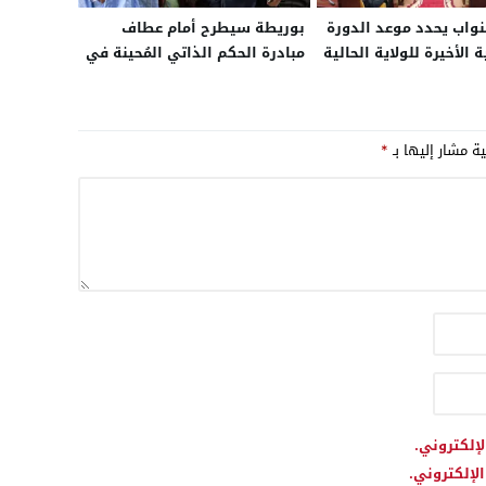
واب يحدد موعد الدورة
بوريطة سيطرح أمام عطاف
 الأخيرة للولاية الحالية
مبادرة الحكم الذاتي المُحينة في
خابات
40 صفحة.. مفاوضات مغربية –
جزائرية مباشرة بحضور دي
ميستورا في السفارة الأمريكية
ية مشار إليها بـ
*
بمدريد حول ملف الصحراء غدا
الأحد
لإلكتروني.
لإلكتروني.