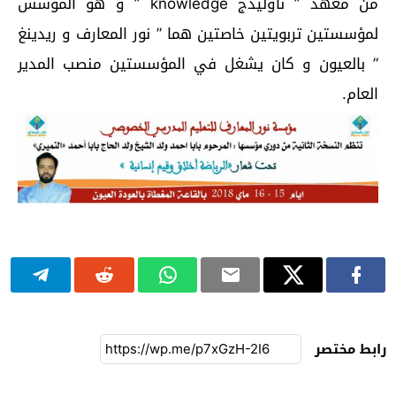
من معهد ” ناوليدج knowledge ” و هو المؤسس
لمؤسستين تربويتين خاصتين هما ” نور المعارف و ريدينغ
” بالعيون و كان يشغل في المؤسستين منصب المدير
العام.
رابط مختصر