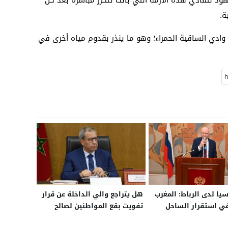
ود لتفادي هذه الأزمة التي باتت تتكرر مباشرة بعد كل
ة.
من 700 وادي يصب في وادي الساقية الحمراء؛ وهو ما ينذر بقدوم مياه أخرى في
يا لدى الرباط: المغرب
هل يتراجع والي الداخلة عن قرار
ي استقرار الساحل
تفويت بقع المواطنين لصالح
وعلاقتنا التجارية معه
توسعة المطار؟