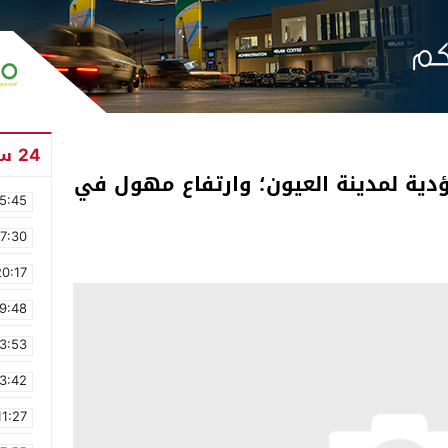
24 ساعة
دية لمدينة العيون؛ وارتفاع مهول في
5:45
17:30
20:17
9:48
3:53
3:42
11:27