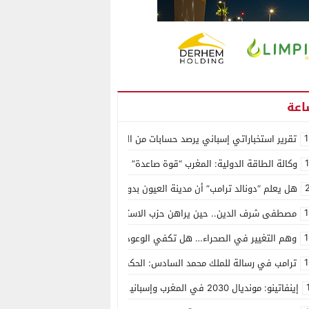
1
تقرير استخباراتي إسباني يرصد حسابات من الجزائر وأرقاما بـ”213+” ضمن حملة رقمية منظمة حرّضت على اقتحام سبتة
وكالة الطاقة الدولية: المغرب “قوة صاعدة” في سوق المعادن الاستراتيجية ال
هل يعلم “دونالد ترامب” أن مدينة العيون بدون ماء؟
1
مصطفى شرف الدين.. حين يراهن حزب الاستقلال على الكفاءة ويمنح الشباب ف
1
وهم التغيير في الصحراء… هل تكفي الوعود الفارغة لصناعة الواقع؟
1
ترامب في رسالة للملك محمد السادس: الحكم الذاتي هو الأساس الوحيد لحل ق
إينفاتينو: مونديال 2030 في المغرب وإسبانيا والبرتغال سيكون “الأجمل في التاريخ”