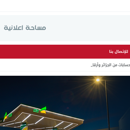
للإتصال بنا
ت من الجزائر وأرقاما بـ”213+_