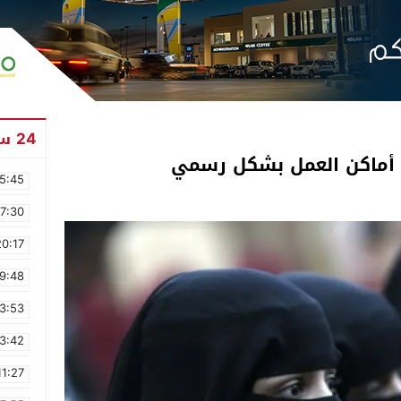
24 ساعة
في أماكن العمل بشكل رسمي
5:45
17:30
20:17
9:48
3:53
3:42
11:27