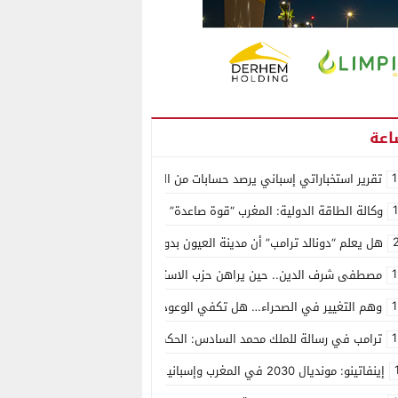
1
تقرير استخباراتي إسباني يرصد حسابات من الجزائر وأرقاما بـ”213+” ضمن حملة رقمية منظمة حرّضت على اقتحام سبتة
وكالة الطاقة الدولية: المغرب “قوة صاعدة” في سوق المعادن الاستراتيجية ال
هل يعلم “دونالد ترامب” أن مدينة العيون بدون ماء؟
1
مصطفى شرف الدين.. حين يراهن حزب الاستقلال على الكفاءة ويمنح الشباب ف
1
وهم التغيير في الصحراء… هل تكفي الوعود الفارغة لصناعة الواقع؟
1
ترامب في رسالة للملك محمد السادس: الحكم الذاتي هو الأساس الوحيد لحل ق
إينفاتينو: مونديال 2030 في المغرب وإسبانيا والبرتغال سيكون “الأجمل في التاريخ”