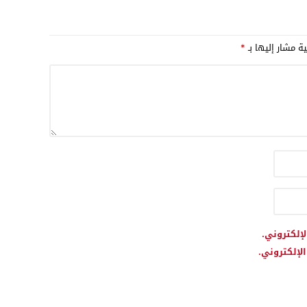
للجبهة أم مناورة دبلوماسية
للبحث عن توازن مفقود أمام
تصاعد الدعم الدولي لمقترح
ية مشار إليها بـ
*
لحكم الذاتي المغربي؟
لإلكتروني.
لإلكتروني.