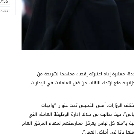
17:55
2:21
2:09
16:15
0:49
1:09
17:20
دة، معتبرة إياه اعتبرته إقصاء ممنهجا لشريحة من
6:58
ئرية منع ارتداء النقاب من قبل العاملات في الإدارات
لمختلف الوزارات، أمس الخميس تحت عنوان “واجبات
اس”، حيث طالبت من خلاله إدارة الوظيفة العامة، التي
ومية بـ”منع كل لباس يعرقل ممارستهم لمهام المرفق العام
منعا باتا في أماكن العمل”.