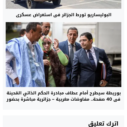
البوليساريو تورط الجزائر في استعراض عسكري
بوريطة سيطرح أمام عطاف مبادرة الحكم الذاتي المُحينة
في 40 صفحة.. مفاوضات مغربية – جزائرية مباشرة بحضور
دي ميستورا في السفارة الأمريكية بمدريد حول ملف
الصحراء غدا الأحد
اترك تعليق