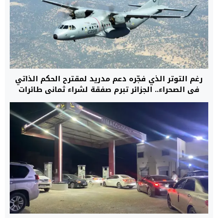
رغم التوتر الذي فجّره دعم مدريد لمقترح الحكم الذاتي
في الصحراء.. الجزائر تبرم صفقة لشراء ثماني طائرات
عسكرية من طراز C295 من إسبانيا