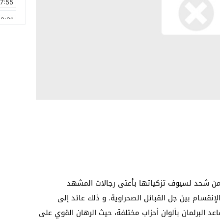
17:55
2:21
2:09
16:15
0:49
1:09
17:20
6:58
 من شحد لسيوف تزكياتها بأعتى رجالات المشهد
إنقسام بين جل القبائل الصحراوية. و ذلك عائد إلى
عد البرلمان بألوان أحزاب مختلفة، حيث الرهان القوي على