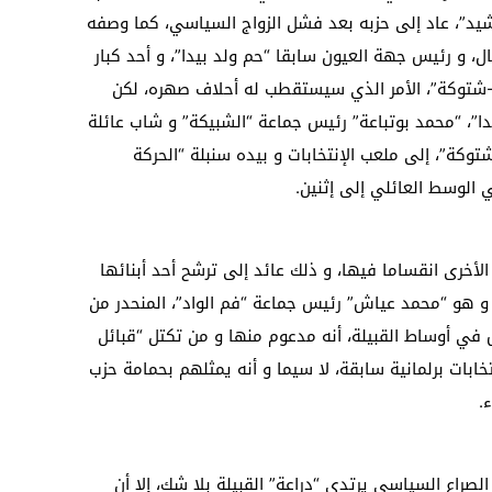
شيد”، عاد إلى حزبه بعد فشل الزواج السياسي، كما وصفه
، و رئيس جهة العيون سابقا “حم ولد بيدا”، و أحد كبار
ن-شتوكة”، الأمر الذي سيستقطب له أحلاف صهره، لكن
ا”، “محمد بوتباعة” رئيس جماعة “الشبيكة” و شاب عائلة
شتوكة”، إلى ملعب الإنتخابات و بيده سنبلة “الحركة
الوسط العائلي إلى إثنين.
أخرى انقساما فيها، و ذلك عائد إلى ترشح أحد أبنائها
، و هو “محمد عياش” رئيس جماعة “فم الواد”، المنحدر من
ض في أوساط القبيلة، أنه مدعوم منها و من تكتل “قبائل
ابات برلمانية سابقة، لا سيما و أنه يمثلهم بحمامة حزب
.
الصراع السياسي يرتدي “دراعة” القبيلة بلا شك، إلا أن