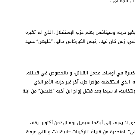
آل الجماني”.
 يغير حزبه، وسينافس بعلم حزب الإستقلال، الذي لم تغيره
ماضي، زمن كان فيه، رئيس الكوركاس حاليا، “خليهن” عميد
بيرة في أوساط مجمل القبائل، و بالخصوص في قبيلته.
 الذي استقطبه مؤخرا حزب آخر غير حزبه، الأمر الذي
خابية، لا سيما بعد فشل زواج ابن أخيه “خليهن” من ابنة
في الكفة الأخرى لميزان قبيلة “الركيبات” الذي لا يعرف إلى أيهما سيميل يوم ال7من أكتوبر، يقف
ني” المنحدرة من قبيلة “الركيبات –لبيهات”، و التي عرفها