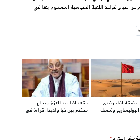
ج عن سياج قواعد اللعبة السياسية المسموح بها في
حقيقة لقاء وفدي
مقعد لأبا عبد العزيز وصراع
البوليساريو وتمسك
محتدم بين خيا وادبدا. قراءة في
يار الحكم الذاتي في
مآل الانتخابات التشريعية
راء
القادمة ببوجدور
ية مشار إليها بـ
*