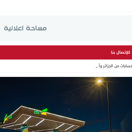
للإتصال بنا
ت من الجزائر وأرقاما بـ”213+_