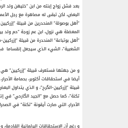
بعد فشل زواج إبنته من ابن “خليهن ولد الر
البعض، لكن تبقى له مصاهرة مع رجل الأعمال
“أهل بوصولة” المنحدرين من قبيلة “إزركيي
المعضلة هي نزول، ابن عم زوجة “حم ولد بيد
“أهل بوتباعة” المنحدرة من قبيلة “إزركيين-
الشعبية”، الشيء الذي سيجعل إنقساما في 
و من جهتها فستعرف قبيلة “إزركيين” هي ال
أيضا في استحقاقات أكتوبر، بحمامة الأحرار
قبيلة “إزركيين-الگرح”، و الذي يتداول البع
تكنة”، كما حصل مع “الجيد الگارحي” في إنتخ
الأحرار، التي صارت أيقونة “تكنة” في الصحراء
و رغم أن الإستحقاقات البرلمانية القادمة، و 