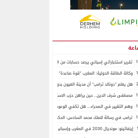
1
تقرير استخباراتي إسباني يرصد حسابات من الجزائر وأرقاما بـ”213+” ضمن حملة رقمية منظمة حرّضت على اقتحام سبتة
وكالة الطاقة الدولية: المغرب “قوة صاعدة” في سوق المعادن الاستراتيجية ال
هل يعلم “دونالد ترامب” أن مدينة العيون بدون ماء؟
1
مصطفى شرف الدين.. حين يراهن حزب الاستقلال على الكفاءة ويمنح الشباب ف
1
وهم التغيير في الصحراء… هل تكفي الوعود الفارغة لصناعة الواقع؟
1
ترامب في رسالة للملك محمد السادس: الحكم الذاتي هو الأساس الوحيد لحل ق
إينفاتينو: مونديال 2030 في المغرب وإسبانيا والبرتغال سيكون “الأجمل في التاريخ”