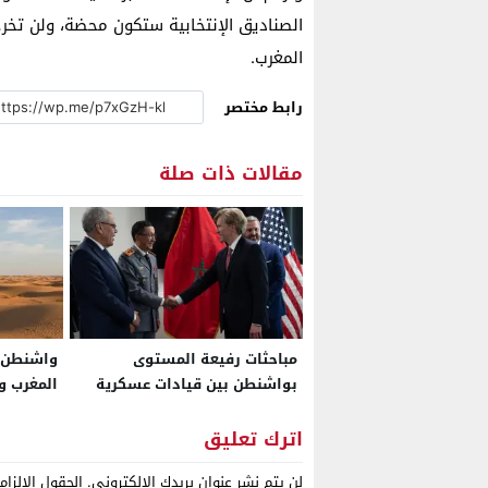
الصناديق الإنتخابية ستكون محضة، ولن تخر
المغرب.
رابط مختصر
مقالات ذات صلة
مباحثات رفيعة المستوى
واشنطن. 
بواشنطن بين قيادات عسكرية
المغرب و
مغربية وأمريكية ضمن اللجنة
أميركا بخ
الاستشارية للدفاع بين البلدين
ملف الصح
اترك تعليق
لن يتم نشر عنوان بريدك الإلكتروني.
الحقول الإلزام