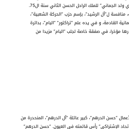
المشهد السياسي بالصحراء منذ بيعة “خطري ولد الجماني” للملك الراحل الحسن الثاني سنة ال75.
، منافسة ل”آل الرشيد”، بإسم حزب “الحركة الشعبية”،
ية القادمة، و في يده علم “تراكتور” “البام”، بدائرة
درها مؤخرا، في صفقة خاصة لجلب “البام” مزيدا من
عمال “حسن الدرهم”، كبير عائلة “آل الدرهم”، المنحدرة من
لإتحاد الإشتراكي” رأس قائمته في العيون. “حسن الدرهم”