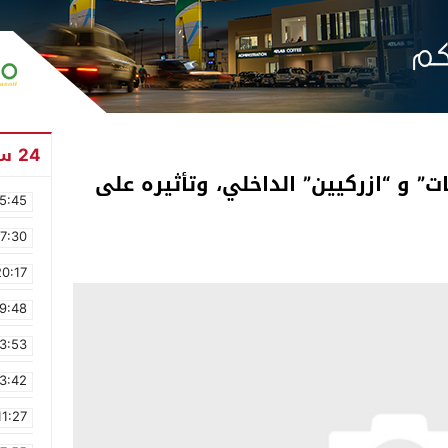
24 ساعة
ات” و “ازركيين” الداخلي، وتأثيره على
5:45
17:30
20:17
9:48
3:53
3:42
11:27