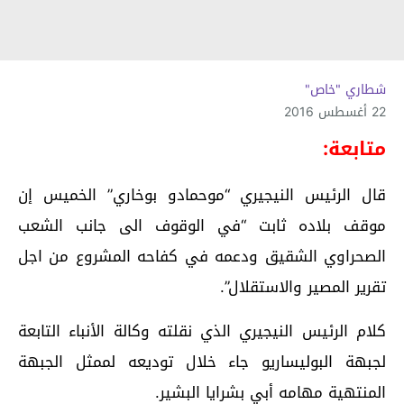
شطاري "خاص"
22 أغسطس 2016
متابعة:
قال الرئيس النيجيري “موحمادو بوخاري” الخميس إن
موقف بلاده ثابت “في الوقوف الى جانب الشعب
الصحراوي الشقيق ودعمه في كفاحه المشروع من اجل
تقرير المصير والاستقلال”.
كلام الرئيس النيجيري الذي نقلته وكالة الأنباء التابعة
لجبهة البوليساريو جاء خلال توديعه لممثل الجبهة
المنتهية مهامه أبي بشرايا البشير.