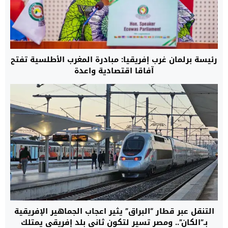
رئيسة برلمان غرب إفريقيا: مبادرة المغرب الأطلسية تفتح
آفاقا اقتصادية واعدة
التنقل عبر قطار “البراق” يثير اعجاب الجماهير الإفريقية
بـ”الكان”.. ومصر تسير لتكون ثاني بلد إفريقي يمتلك