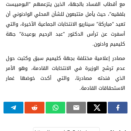
مع أقطاب الفساد بالجهة، الذين يتزعمهم “البومبيست
بلفقيه”، حيث يأمل متتبعون للشأن المحلي الوادنوني أن
تعيد “مباركة” سيناريو الانتخابات الجماعية الأخيرة، والتي
أسفرت عن ترأس الدكتور “عبد الرحيم بوعيدة” جهة
كليميم وادنون.
مصادر إعلامية مختلفة بجهة كليميم سبق وكتبت حول
عدم ترشح الوزيرة في الانتخابات القادمة، وهو الأمر
الذي فندته مصادرنا، والتي أكدت خوضها غمار
الاستحقاقات القادمة.