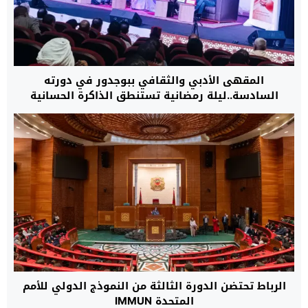
المقهى الأدبي والثقافي ببوجدور في دورته
السادسة..ليلة رمضانية تستنطق الذاكرة الحسانية
وتفكك سرديات الدراسات الكولونيالية
الرباط تحتضن الدورة الثالثة من النموذج الدولي للأمم
المتحدة IMMUN