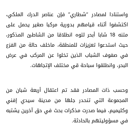
واستنادا لمصادر “شطاري” فإن عناصر الدرك الملكي،
اكتشفوا أثناء قيامهم بدورية مركبا صغير يحمل على
متنه 18 شابا أبحر لتوه انطلاقا من الشاطئ المذكور،
حيث استدعوا تعزيزات للمنطقة، ماخلف حالة من الفزع
في صفوف الشباب الذين تخلوا عن المركب في عرض
البحر، وانطلقوا سباحة قي مختلف الإتجاهات.
وحسب ذات المصادر فقد تم اعتقال أربعة شبان من
المجموعة التي تنحدر جلها من مدينة سيدي إفني
وكليميم، فيما صدرت مذكرات بحث في حق آخرين يشتبه
في مسؤوليتهم بالحادثة.