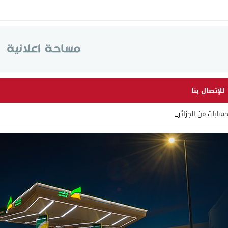
للإتصال بنا
سابات من الجزائر وأرقام _