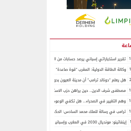
1
تقرير استخباراتي إسباني يرصد حسابات من الجزائر وأرقاما بـ”213+” ضمن حملة رقمية منظمة حرّضت على اقتحام سبتة
وكالة الطاقة الدولية: المغرب “قوة صاعدة” في سوق المعادن الاستراتيجية ال
هل يعلم “دونالد ترامب” أن مدينة العيون بدون ماء؟
1
مصطفى شرف الدين.. حين يراهن حزب الاستقلال على الكفاءة ويمنح الشباب ف
1
وهم التغيير في الصحراء… هل تكفي الوعود الفارغة لصناعة الواقع؟
1
ترامب في رسالة للملك محمد السادس: الحكم الذاتي هو الأساس الوحيد لحل ق
إينفاتينو: مونديال 2030 في المغرب وإسبانيا والبرتغال سيكون “الأجمل في التاريخ”