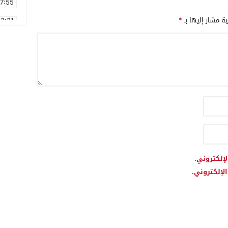
17:55
ية مشار إليها بـ
*
2:21
2:09
16:15
0:49
1:09
17:20
6:58
لإلكتروني.
لإلكتروني.