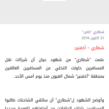
شطاري "خاص"
31 أكتوبر 2016
شطاري – أخفنير:
علمت “شطاري” من شهود عيان أن شركات نقل
المسافرين حاولت التخلي عن المسافرين العالقين
بمنطقة “آخفنير” شمال العيون منذ يوم أمس الأحد.
وأوضح الشهود ل”شطاري” أن سائقي الشاحنات طالبوا
المسافرين بإخلاء الحافلات من أمتعتهم للعودة مجددا