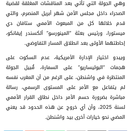
وهي الجولة التي تأتي بعد المناقشات المغلقة لقضية
الصحراء داخل مجلس الأمن شهر أبريل المنصرم، والتي
قدم خلالها كل من المبعوث الأممي ستافان دي
ميستورا، ورئيس بعثة “المينورسو” ألكسندر إيفانكو،
إحاطتهما الأولى بعد انطلاق المسار التفاوضي.
ويبدو اختيار الإدارة الأمريكية، عدم السكوت على
هجمات “البوليساريو” على السمارة، قُبيل الجولة
المنتظرة في واشنطن، على الرغم من أن المغرب نفسه
لم يتفاعل مع الأمر على المستوى الرسمي، رسالة
مباشرة بضرورة حسم الأمر داخل نطاق القرار الأممي
لسنة 2025، وأن أي خروج عن هذه الحدود قد يعني
المضي نحو خيارات أخرى بيد واشنطن.