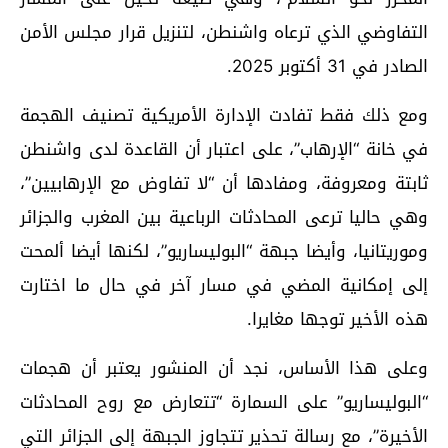
التفاوضي الذي ترعاه واشنطن، لتنزيل قرار مجلس الأمن
الصادر في 31 أكتوبر 2025.
ومع ذلك فقط تفادت الإدارة الأمريكية تصنيف الهجمة
في خانة “الإرهاب”، على اعتبار أن القاعدة لدى واشنطن
ثابتة ومعروفة، ومفادها أن “لا تفاوض مع الإرهابيين”،
وهي حاليا ترعى المحادثات الرباعية بين المغرب والجزائر
وموريتانيا، وأيضا جبهة “البوليساريو”، لكنها أيضا ألمحت
إلى إمكانية المضي في مسار آخر في حال ما اختارت
هذه الأخير توجها مغايرا.
وعلى هذا الأساس، نجد أن المنشور يعتبر أن هجمات
“البوليساريو” على السمارة “تتعارض مع روح المحادثات
الأخيرة”، مع رسالة تحذير تتجاوز الجبهة إلى الجزائر التي