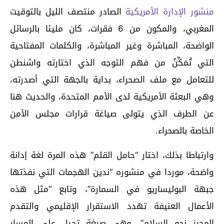
منشور الإدارة الأمريكية
الصادر منتصف الليل بالتوقيت
المغربي، والمكون من 6 فقرات، كان مليئا بالرسائل
الواضحة، المباشرة وغير المباشرة، والكلمات المفتاحية
التي تُمَكِّنُ من فهم التوجه الذي اختارته واشنطن
للتعامل مع ملف الصحراء، بداية بالجهة التي أصدرته،
وهي البعثة الأمريكية لدى الأمم المتحدة، والحديث هنا
عن الطرف الذي يتولى صياغة قرارات مجلس الأمن
الخاصة بالصحراء.
وارتباطا بذلك، اختار “حامل القلم” هذه المرة لغة إدانة
واضحة، موردا في منشوره “ندين الهجمات التي نفذتها
جبهة البوليساريو في السمارة”، وتابع “مثل هذه
الأعمال العنيفة تهدد الاستقرار الإقليمي والتقدم
المحرز نحو السلام”، وهي صيغة تحيل على المسار