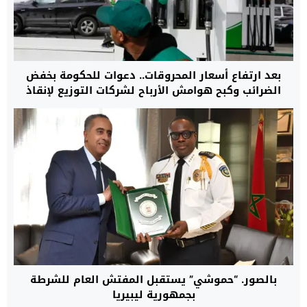
بعد ارتفاع أسعار المحروقات.. دعوات للحكومة بخفض
الضرائب وكبح هوامش الأرباح لشركات التوزيع لإنقاذ
القدرة الشرائية
بالصور. “حموشي” يستقبل المفتش العام للشرطة
بجمهورية ليبيريا