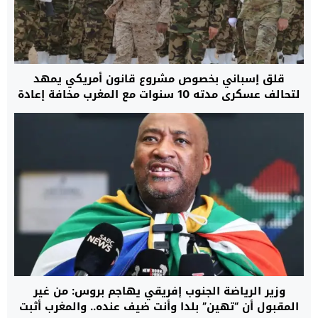
قلق إسباني بخصوص مشروع قانون أمريكي يمهد
لتحالف عسكري مدته 10 سنوات مع المغرب مخافة إعادة
رسم موازين القوة بمنطقة غرب المتوسط
وزير الرياضة الجنوب إفريقي يهاجم بروس: من غير
المقبول أن “تهين” بلدا وأنت ضيف عنده.. والمغرب أثبت