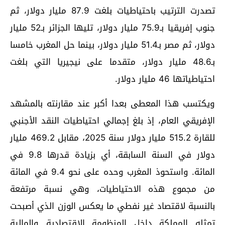
تصدرت الترتيب باحتياطيات بلغت 87.9 مليار دولار، ثم
جنوب إفريقيا بـ75.9 مليار دولار، تليها الجزائر بـ52 مليار
دولار، ثم مصر بـ51.4 مليار دولار، بينما حل المغرب خامسا
بـ48.6 مليار دولار، متقدما على نيجيريا التي بلغت
احتياطياتها 46 مليار دولار.
ويكتسب هذا المعطى بعدا أكبر عند مقارنته بالمشهد
الإفريقي العام، إذ بلغ إجمالي احتياطيات النقد الأجنبي
للقارة 515.2 مليار دولار سنة 2025، مقابل 469.2 مليار
دولار في السنة السابقة، أي بزيادة قدرها 9.8 في
المائة. واستحوذ المغرب وحده على نحو 9.4 في المائة
من مجموع هذه الاحتياطيات، وهي نسبة مرتفعة
بالنسبة لاقتصاد غير نفطي ما يعكس الوزن الذي أصبحت
تمثله المملكة داخل المنظومة الاقتصادية والمالية