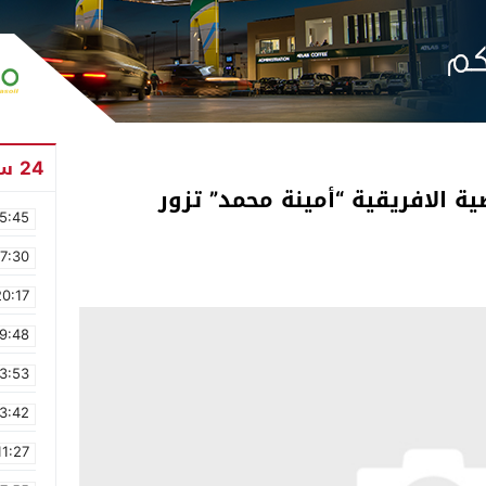
24 ساعة
ية الافريقية “أمينة محمد” تزور
5:45
17:30
20:17
9:48
3:53
3:42
11:27