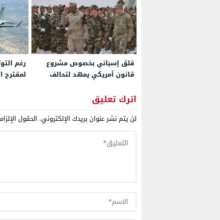
قلق إسباني بخصوص مشروع
رغم التوت
قانون أمريكي يمهد لتحالف
لمقترح ا
عسكري مدته 10 سنوات مع
الصحراء..
المغرب مخافة إعادة رسم موازين
لشراء ثم
اترك تعليق
القوة بمنطقة غرب المتوسط
طراز C295 من إسبانيا
لن يتم نشر عنوان بريدك الإلكتروني.
الحقول الإلزام