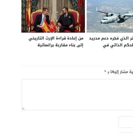
ر الذي فجّره دعم مدريد
من إعادة قراءة الإرث التاريخي
لحكم الذاتي في
إلى بناء مقاربة براغماتية
 الجزائر تبرم صفقة
حديثة.. كيف غيرت إسبانيا
اني طائرات عسكرية من
رؤيتها لملف الصحراء في ظل
متطلبات الاستقرار في غرب
ية مشار إليها بـ
*
المتوسط؟