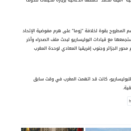
نية “أمينة محمد” حملتها الدعائية بزيارة مخيمات تندوف
سم المطروح بقوة لخلافة “زوما” على هرم مفوضية الإتحاد
ستجمعها مع قيادات البوليساريو لبحث ملف الصحراء وآخر
 محور الجزائر وجنوب إفريقيا المعادي لوحدة المغرب
 للبوليساريو، كانت قد اتهمت المغرب في وقت سابق
قية.