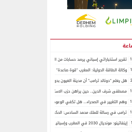
1
تقرير استخباراتي إسباني يرصد حسابات من الجزائر وأرقاما بـ”213+” ضمن حملة رقمية منظمة حرّضت على اقتحام سبتة
وكالة الطاقة الدولية: المغرب “قوة صاعدة” في سوق المعادن الاستراتيجية ال
هل يعلم “دونالد ترامب” أن مدينة العيون بدون ماء؟
1
مصطفى شرف الدين.. حين يراهن حزب الاستقلال على الكفاءة ويمنح الشباب ف
1
وهم التغيير في الصحراء… هل تكفي الوعود الفارغة لصناعة الواقع؟
1
ترامب في رسالة للملك محمد السادس: الحكم الذاتي هو الأساس الوحيد لحل ق
إينفاتينو: مونديال 2030 في المغرب وإسبانيا والبرتغال سيكون “الأجمل في التاريخ”