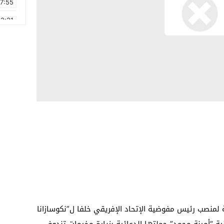
17:55
2:21
2:09
16:15
0:49
1:09
17:20
6:58
 لمنصب رئيس مفوضية الإتحاد الإفريقي خلفا ل”نكوسازانا