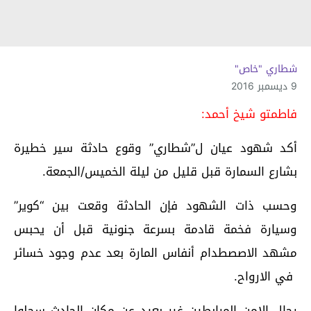
شطاري "خاص"
9 ديسمبر 2016
فاطمتو شيخ أحمد:
أكد شهود عيان ل”شطاري” وقوع حادثة سير خطيرة
بشارع السمارة قبل قليل من ليلة الخميس/الجمعة.
وحسب ذات الشهود فإن الحادثة وقعت بين “كوير”
وسيارة فخمة قادمة بسرعة جنونية قبل أن يحبس
مشهد الاصصطدام أنفاس المارة بعد عدم وجود خسائر
في الارواح.
رجال الامن المرابطين غير بعيد عن مكان الحادث سجلوا