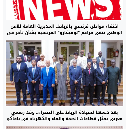
اختفاء مواطن فرنسي بالرباط.. المديرية العامة للأمن
الوطني تنفي مزاعم “لوفيغارو” الفرنسية بشأن تأخر في
البحث وتؤكد أن مصالحها تتابع القضية بما يفرضه
القانون (بلاغ)
بعد دعمها لسيادة الرباط على الصحراء.. وفد رسمي
مغربي يمثل قطاعات الصحة والماء والكهرباء في باماكو
لبدء مرحلة جديدة من التعاون