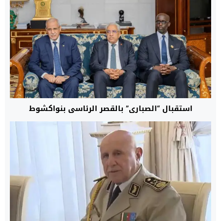
استقبال “الصباري” بالقصر الرئاسي بنواكشوط