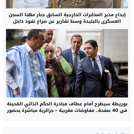
إيداع مدير المخابرات الخارجية السابق جبار مهنا السجن
العسكري بالبليدة وسط تقارير عن صراع نفوذ داخل
النظام الجزائري
بوريطة سيطرح أمام عطاف مبادرة الحكم الذاتي المُحينة
في 40 صفحة.. مفاوضات مغربية – جزائرية مباشرة بحضور
دي ميستورا في السفارة الأمريكية بمدريد حول ملف
الصحراء غدا الأحد