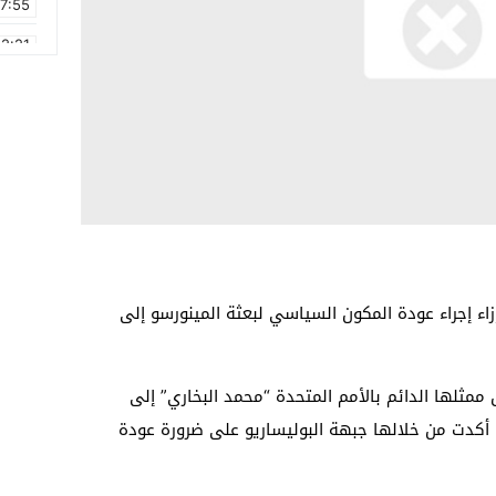
17:55
2:21
2:09
16:15
0:49
1:09
17:20
6:58
اء إجراء عودة المكون السياسي لبعثة المينورسو إلى
ممثلها الدائم بالأمم المتحدة “محمد البخاري” إلى
أكدت من خلالها جبهة البوليساريو على ضرورة عودة