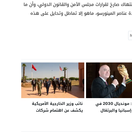
نتهاك صارخ لقرارات مجلس الأمن والقانون الدولي، وأن ما
دة عناصر المينورسو، ماهو إلا تماطل وتحايل على هذه
إينفاتينو: مونديال 2030 في
نائب وزير الخارجية الأمريكية
سبانيا والبرتغال
يكشف عن اهتمام شركات
لأجمل في التاريخ”
أمريكية بتحويل مدينة الداخلة
إلى منصة إقليمية لاحتضان مركز
بيانات