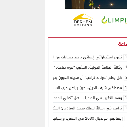
1
تقرير استخباراتي إسباني يرصد حسابات من الجزائر وأرقاما بـ”213+” ضمن حملة رقمية منظمة حرّضت على اقتحام سبتة
وكالة الطاقة الدولية: المغرب “قوة صاعدة” في سوق المعادن الاستراتيجية ال
هل يعلم “دونالد ترامب” أن مدينة العيون بدون ماء؟
1
مصطفى شرف الدين.. حين يراهن حزب الاستقلال على الكفاءة ويمنح الشباب ف
1
وهم التغيير في الصحراء… هل تكفي الوعود الفارغة لصناعة الواقع؟
1
ترامب في رسالة للملك محمد السادس: الحكم الذاتي هو الأساس الوحيد لحل ق
إينفاتينو: مونديال 2030 في المغرب وإسبانيا والبرتغال سيكون “الأجمل في التاريخ”