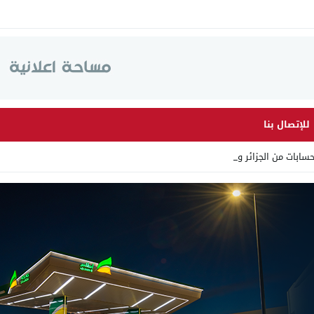
للإتصال بنا
سابات من الجزائر وأرقاما ب_