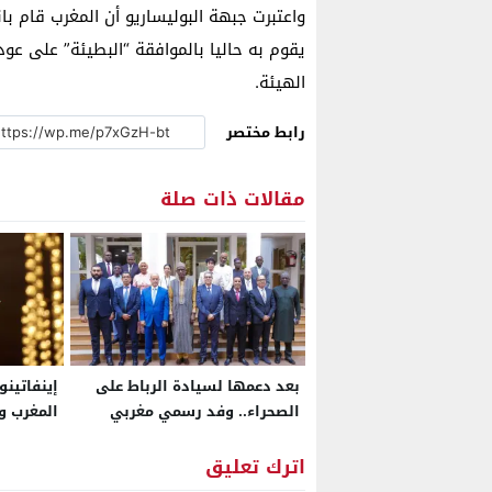
واعتبرت جبهة البوليساريو أن المغرب قام با
يقوم به حاليا بالموافقة “البطيئة” على عو
الهيئة.
رابط مختصر
مقالات ذات صلة
بعد دعمها لسيادة الرباط على
الصحراء.. وفد رسمي مغربي
المغرب وإ
يمثل قطاعات الصحة والماء
سيكون “ا
والكهرباء في باماكو لبدء مرحلة
اترك تعليق
جديدة من التعاون