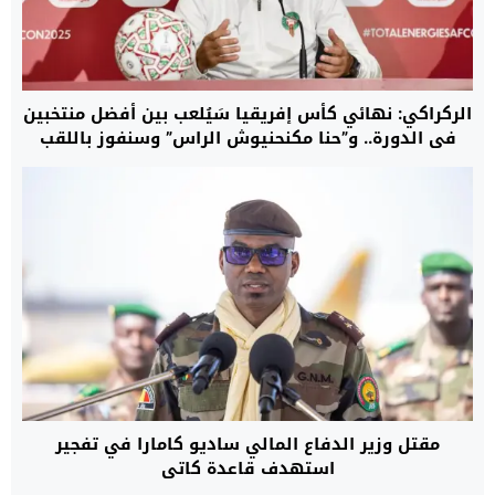
الركراكي: نهائي كأس إفريقيا سَيُلعب بين أفضل منتخبين
في الدورة.. و”حنا مكنحنيوش الراس” وسنفوز باللقب
مقتل وزير الدفاع المالي ساديو كامارا في تفجير
استهدف قاعدة كاتي