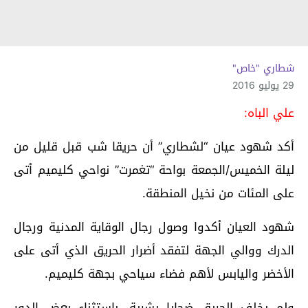
شطاري "خاص"
29 يوليو 2016
علي الباه:
أكد شهود عيان “لشطاري” أن حريقا شب قبل قليل من
ليلة الخميس/الجمعة بواحة “تغمرت” نواحي كليميم أتى
على المئات من نخيل المنطقة.
شهود العيان أكدوا وصول رجال الوقاية المدنية ورجال
الدرك ووالي الجهة لتفقد أضرار الحريق الذي أتى على
الأخضر واليابس لأهم فضاء سياحي بجهة كليميم.
ولم يخلف الحريق ضحايا بشرية، باستثناء بعض الدور