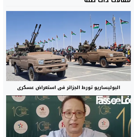
مقالات ذات صلة
البوليساريو تورط الجزائر في استعراض عسكري