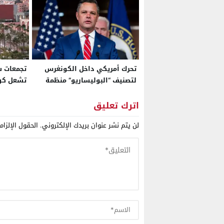
تحرك أمريكي داخل الكونغرس
تجمعات س
لتصنيف “البوليساريو” منظمة
تشعل كو
إرهابية تزامنا مع محادثات الحكم
للانتخابا
الذاتي..
اترك تعليق
لن يتم نشر عنوان بريدك الإلكتروني.
الحقول الإلزام