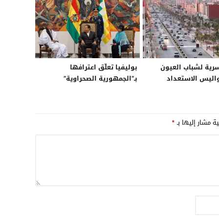
رية لشباب العيون
بوليفيا تعلّق اعترافها
اليس الاستعداد
بـ”الجمهورية الصحراوية”
ت المقبلة!
وتستأنف علاقاتها مع المغرب
ية مشار إليها بـ
*