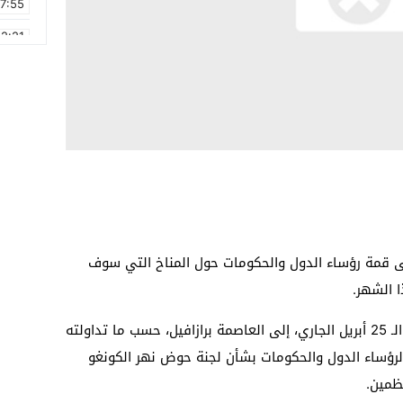
17:55
2:21
2:09
16:15
0:49
1:09
17:20
6:58
ى قمة رؤساء الدول والحكومات حول المناخ التي سوف
 الشهر.
ومن المتوقع أن يسافر محمد السادس في الـ 25 أبريل الجاري، إلى العاصمة برازافيل، حسب ما تداولته
لرؤساء الدول والحكومات بشأن لجنة حوض نهر الكونغو
ظمين.