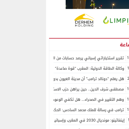
1
تقرير استخباراتي إسباني يرصد حسابات من الجزائر وأرقاما بـ”213+” ضمن حملة رقمية منظمة حرّضت على اقتحام سبتة
وكالة الطاقة الدولية: المغرب “قوة صاعدة” في سوق المعادن الاستراتيجية ال
هل يعلم “دونالد ترامب” أن مدينة العيون بدون ماء؟
1
مصطفى شرف الدين.. حين يراهن حزب الاستقلال على الكفاءة ويمنح الشباب ف
1
وهم التغيير في الصحراء… هل تكفي الوعود الفارغة لصناعة الواقع؟
1
ترامب في رسالة للملك محمد السادس: الحكم الذاتي هو الأساس الوحيد لحل ق
إينفاتينو: مونديال 2030 في المغرب وإسبانيا والبرتغال سيكون “الأجمل في التاريخ”