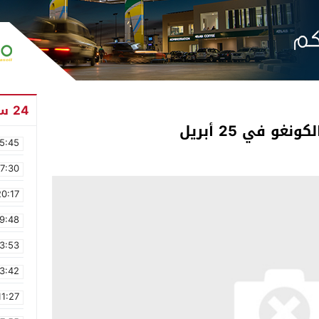
24 ساعة
و في 25 أبريل
5:45
17:30
20:17
9:48
3:53
3:42
11:27