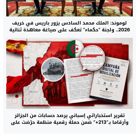
لوموند: الملك محمد السادس يزور باريس في خريف
2026.. ولجنة “حكماء” تعكف على صياغة معاهدة ثنائية
جديدة بين المغرب وفرنسا
تقرير استخباراتي إسباني يرصد حسابات من الجزائر
وأرقاما بـ”213+” ضمن حملة رقمية منظمة حرّضت على
اقتحام سبتة