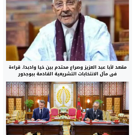
مقعد لأبا عبد العزيز وصراع محتدم بين خيا وادبدا. قراءة
في مآل الانتخابات التشريعية القادمة ببوجدور