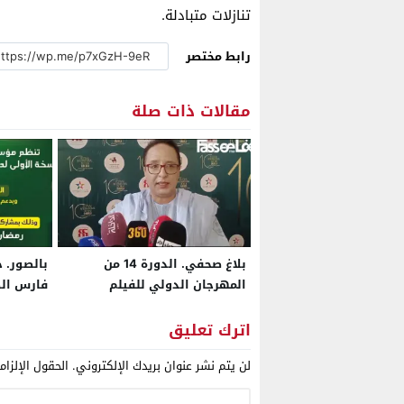
تنازلات متبادلة.
رابط مختصر
مقالات ذات صلة
بلاغ صحفي. الدورة 14 من
بالصور. 
المهرجان الدولي للفيلم
فارس الص
بالداخلة من 6 إلى 12 يونيو
رمضان بق
مسابقة الأفلام الطويلة
اترك تعليق
والوثائقية ولقاءات للمهنيين
لن يتم نشر عنوان بريدك الإلكتروني.
الحقول الإلزام