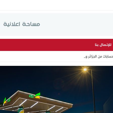
للإتصال بنا
ات من الجزائر وأرقاما بـ”2 _