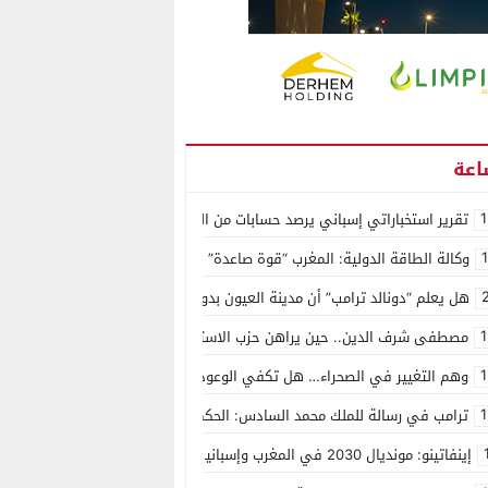
1
تقرير استخباراتي إسباني يرصد حسابات من الجزائر وأرقاما بـ”213+” ضمن حملة رقمية منظمة حرّضت على اقتحام سبتة
وكالة الطاقة الدولية: المغرب “قوة صاعدة” في سوق المعادن الاستراتيجية ال
هل يعلم “دونالد ترامب” أن مدينة العيون بدون ماء؟
1
مصطفى شرف الدين.. حين يراهن حزب الاستقلال على الكفاءة ويمنح الشباب ف
1
وهم التغيير في الصحراء… هل تكفي الوعود الفارغة لصناعة الواقع؟
1
ترامب في رسالة للملك محمد السادس: الحكم الذاتي هو الأساس الوحيد لحل ق
إينفاتينو: مونديال 2030 في المغرب وإسبانيا والبرتغال سيكون “الأجمل في التاريخ”