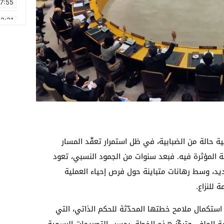
17:55
2:21
2:09
16:15
0:49
1:09
17:20
6:58
 حالة من الضبابية، في ظل استمرار تعقّد المسار
ة المؤثرة فيه. فبعد سنوات من الجمود النسبي، تعود
د، وسط رهانات متباينة حول فرص إحياء العملية
 للنزاع.
استكمال ملامح خطتها المحدّثة للحكم الذاتي، التي
سوية الملف. وتركّز هذه الخطة، بحسب التصريحات الرسمية،