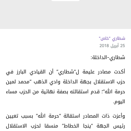
شطاري "خاص"
25 أبريل 2018
شطاري-الداخلة:
أكدت مصادر عليمة ل”شطاري” أن القيادي البارز في
حزب الاستقلال بجهة الداخلة وادي الذهب “محمد لمين
حرمة الله”؛ قدم استقالته بصفة نهائية من الحزب مساء
اليوم.
وأعزت ذات المصادر استقالة “حرمة الله” بسبب تعيين
رئيس الجهة “ينجا الخطاط” منسقا لحزب الاستقلال