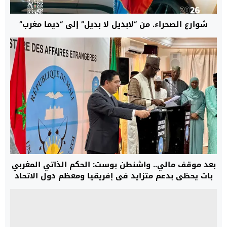
شوارع الصحراء. من “لابديل لا بديل” إلى “ديما مغرب”
بعد موقف مالي.. واشنطن بوست: الحكم الذاتي المغربي
بات يحظى بدعم متزايد في إفريقيا ومعظم دول الاتحاد
الأوروبي